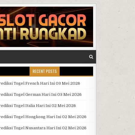
RECENT POSTS
rediksi Togel French Hari Ini 03 Mei 2026
rediksi Togel German Hari Ini 03 Mei 2026
ediksi Togel Italia Hari Ini 02 Mei 2026
rediksi Togel Hongkong Hari Ini 02 Mei 2026
rediksi Togel Nusantara Hari Ini 02 Mei 2026