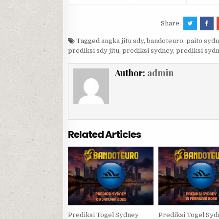
Share:
Tagged
angka jitu sdy
,
bandoteuro
,
paito syd
prediksi sdy jitu
,
prediksi sydney
,
prediksi syd
Author:
admin
Related Articles
Prediksi Togel Sydney
Prediksi Togel Sy