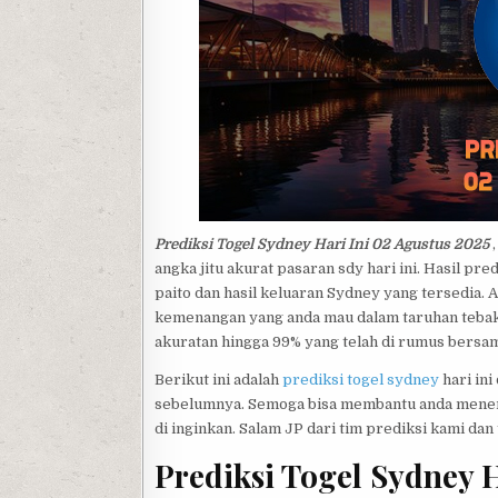
Prediksi Togel Sydney Hari Ini 02 Agustus 2025
angka jitu akurat pasaran sdy hari ini. Hasil p
paito dan hasil keluaran Sydney yang tersedia. 
kemenangan yang anda mau dalam taruhan tebak 
akuratan hingga 99% yang telah di rumus bersam
Berikut ini adalah
prediksi togel sydney
hari ini
sebelumnya. Semoga bisa membantu anda mene
di inginkan. Salam JP dari tim prediksi kami da
Prediksi Togel Sydney H