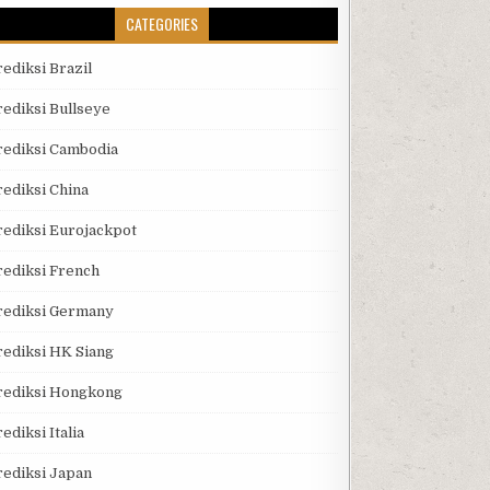
CATEGORIES
rediksi Brazil
rediksi Bullseye
rediksi Cambodia
rediksi China
rediksi Eurojackpot
rediksi French
rediksi Germany
rediksi HK Siang
rediksi Hongkong
ediksi Italia
rediksi Japan