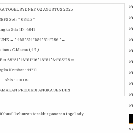
P
KA TOGEL SYDNEY 02 AGUSTUS 2025
P
BFS Set : * 68415 *
P
ngka Gila 4D : 6841
P
LINE → * 465*814*684*514*186 *←
ebas / C.Macau ( 4/1 )
P
E ⇒ 68*51*46*81*16*48*54*64*85*18
⇐
P
ngka Kembar : 44*11
P
Shio : TIKUS
P
AMAKAN PREDIKSI ANGKA SENDIRI
P
P
0 hasil keluaran terakhir pasaran togel sdy
e