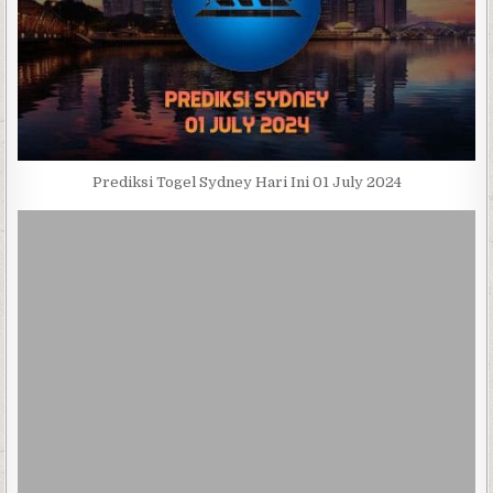
Prediksi Togel Sydney Hari Ini 01 July 2024