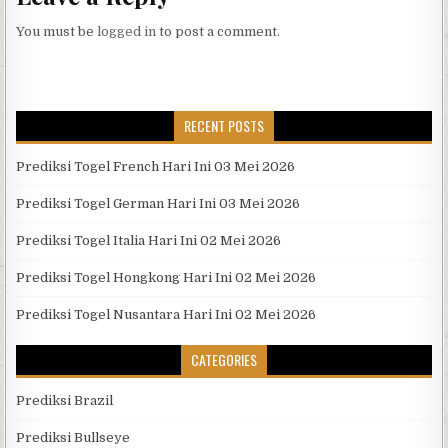
You must be
logged in
to post a comment.
RECENT POSTS
Prediksi Togel French Hari Ini 03 Mei 2026
Prediksi Togel German Hari Ini 03 Mei 2026
Prediksi Togel Italia Hari Ini 02 Mei 2026
Prediksi Togel Hongkong Hari Ini 02 Mei 2026
Prediksi Togel Nusantara Hari Ini 02 Mei 2026
CATEGORIES
Prediksi Brazil
Prediksi Bullseye