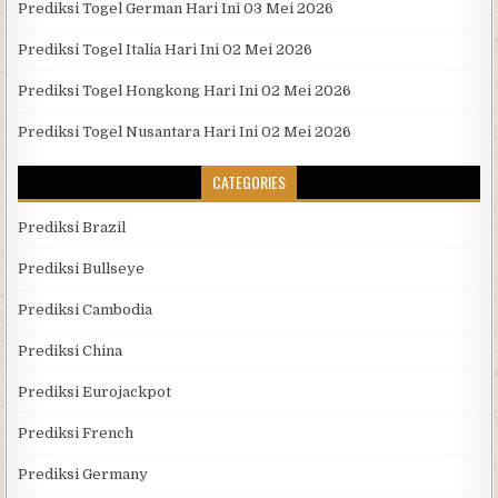
Prediksi Togel German Hari Ini 03 Mei 2026
Prediksi Togel Italia Hari Ini 02 Mei 2026
Prediksi Togel Hongkong Hari Ini 02 Mei 2026
Prediksi Togel Nusantara Hari Ini 02 Mei 2026
CATEGORIES
Prediksi Brazil
Prediksi Bullseye
Prediksi Cambodia
Prediksi China
Prediksi Eurojackpot
Prediksi French
Prediksi Germany