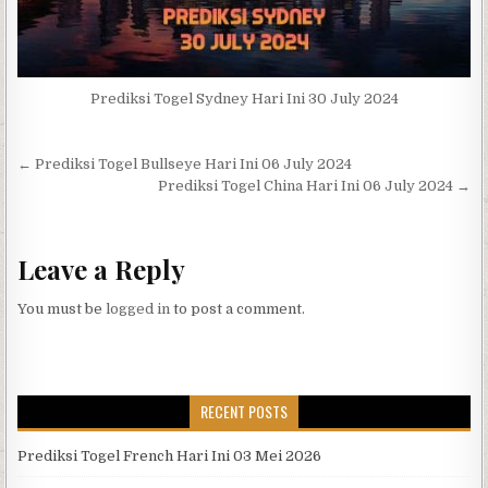
Prediksi Togel Sydney Hari Ini 30 July 2024
Post
← Prediksi Togel Bullseye Hari Ini 06 July 2024
navigation
Prediksi Togel China Hari Ini 06 July 2024 →
Leave a Reply
You must be
logged in
to post a comment.
RECENT POSTS
Prediksi Togel French Hari Ini 03 Mei 2026