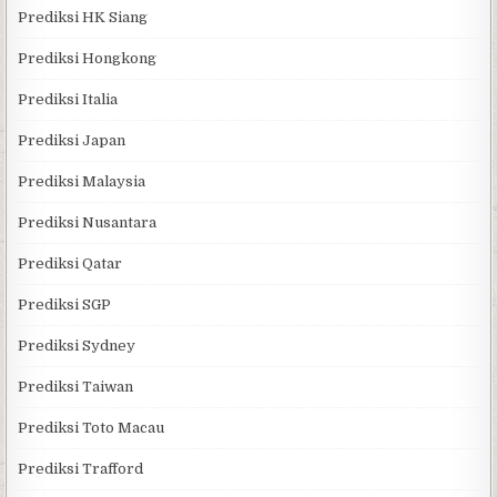
Prediksi HK Siang
Prediksi Hongkong
Prediksi Italia
Prediksi Japan
Prediksi Malaysia
Prediksi Nusantara
Prediksi Qatar
Prediksi SGP
Prediksi Sydney
Prediksi Taiwan
Prediksi Toto Macau
Prediksi Trafford