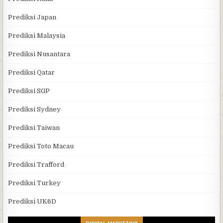
Prediksi Japan
Prediksi Malaysia
Prediksi Nusantara
Prediksi Qatar
Prediksi SGP
Prediksi Sydney
Prediksi Taiwan
Prediksi Toto Macau
Prediksi Trafford
Prediksi Turkey
Prediksi UK6D