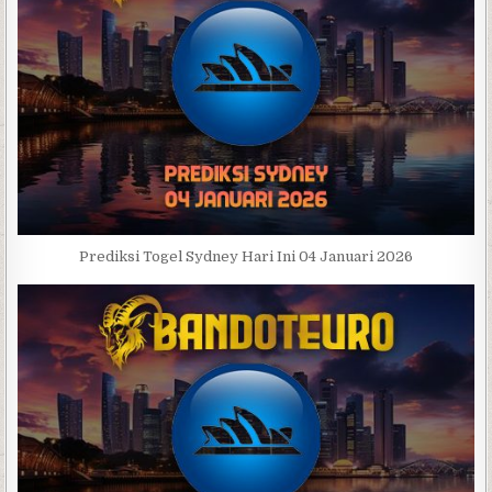
Prediksi Togel Sydney Hari Ini 04 Januari 2026