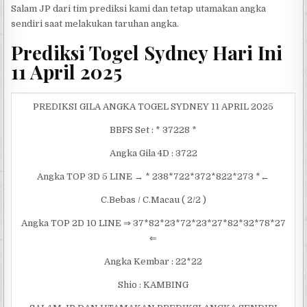
Salam JP dari tim prediksi kami dan tetap utamakan angka
sendiri saat melakukan taruhan angka.
Prediksi Togel Sydney Hari Ini
11 April 2025
PREDIKSI GILA ANGKA TOGEL SYDNEY 11 APRIL 2025
BBFS Set : * 37228 *
Angka Gila 4D : 3722
Angka TOP 3D 5 LINE → * 238*722*372*822*273 *←
C.Bebas / C.Macau ( 2/2 )
Angka TOP 2D 10 LINE ⇒ 37*82*23*72*23*27*82*32*78*27
⇐
Angka Kembar : 22*22
Shio : KAMBING