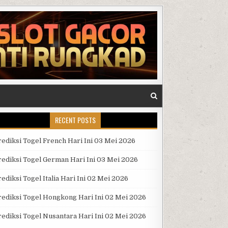
RECENT POSTS
rediksi Togel French Hari Ini 03 Mei 2026
rediksi Togel German Hari Ini 03 Mei 2026
ediksi Togel Italia Hari Ini 02 Mei 2026
rediksi Togel Hongkong Hari Ini 02 Mei 2026
rediksi Togel Nusantara Hari Ini 02 Mei 2026