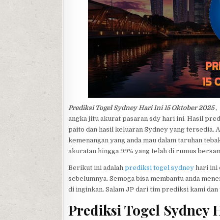
Prediksi Togel Sydney Hari Ini 15 Oktober 2025
,
angka jitu akurat pasaran sdy hari ini. Hasil p
paito dan hasil keluaran Sydney yang tersedia. 
kemenangan yang anda mau dalam taruhan tebak 
akuratan hingga 99% yang telah di rumus bersam
Berikut ini adalah
prediksi togel sydney
hari ini
sebelumnya. Semoga bisa membantu anda mene
di inginkan. Salam JP dari tim prediksi kami da
Prediksi Togel Sydney H