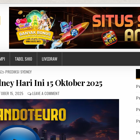
MPI
TABEL SHIO
LIVEDRAW
POSTED
PREDIKSI SYDNEY
IN
ney Hari Ini 15 Oktober 2025
P
OBER 15, 2025
LEAVE A COMMENT
P
Pr
P
P