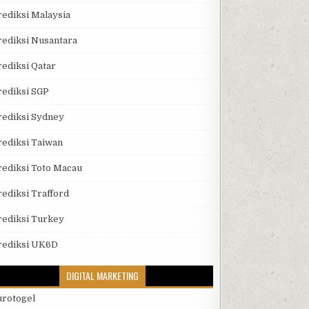
rediksi Malaysia
rediksi Nusantara
rediksi Qatar
rediksi SGP
rediksi Sydney
rediksi Taiwan
rediksi Toto Macau
rediksi Trafford
rediksi Turkey
rediksi UK6D
DIGITAL MARKETING
urotogel