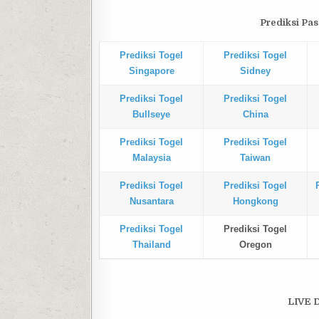
Prediksi Pas
Prediksi Togel
Prediksi Togel
Singapore
Sidney
Prediksi Togel
Prediksi Togel
Bullseye
China
Prediksi Togel
Prediksi Togel
Malaysia
Taiwan
Prediksi Togel
Prediksi Togel
Nusantara
Hongkong
Prediksi Togel
Prediksi Togel
Thailand
Oregon
LIVE 