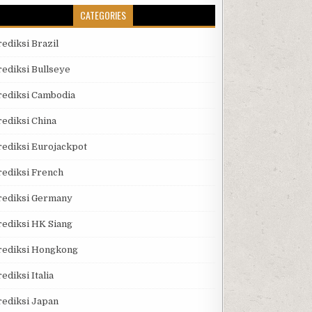
CATEGORIES
rediksi Brazil
rediksi Bullseye
rediksi Cambodia
rediksi China
rediksi Eurojackpot
rediksi French
rediksi Germany
rediksi HK Siang
rediksi Hongkong
ediksi Italia
rediksi Japan