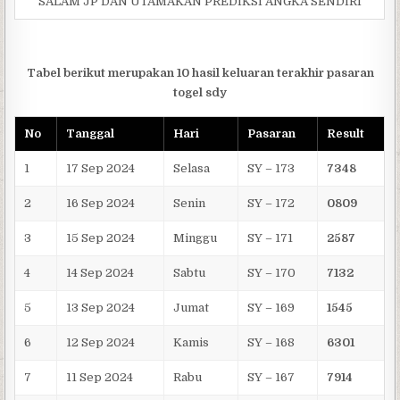
SALAM JP DAN UTAMAKAN PREDIKSI ANGKA SENDIRI
Tabel berikut merupakan 10 hasil keluaran terakhir pasaran
togel sdy
No
Tanggal
Hari
Pasaran
Result
1
17 Sep 2024
Selasa
SY – 173
7348
2
16 Sep 2024
Senin
SY – 172
0809
3
15 Sep 2024
Minggu
SY – 171
2587
4
14 Sep 2024
Sabtu
SY – 170
7132
5
13 Sep 2024
Jumat
SY – 169
1545
6
12 Sep 2024
Kamis
SY – 168
6301
7
11 Sep 2024
Rabu
SY – 167
7914