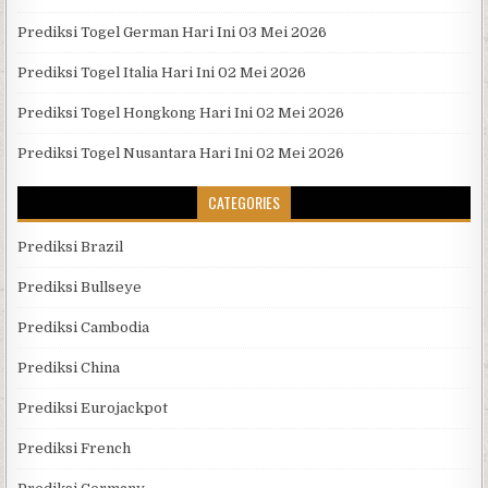
Prediksi Togel German Hari Ini 03 Mei 2026
Prediksi Togel Italia Hari Ini 02 Mei 2026
Prediksi Togel Hongkong Hari Ini 02 Mei 2026
Prediksi Togel Nusantara Hari Ini 02 Mei 2026
CATEGORIES
Prediksi Brazil
Prediksi Bullseye
Prediksi Cambodia
Prediksi China
Prediksi Eurojackpot
Prediksi French