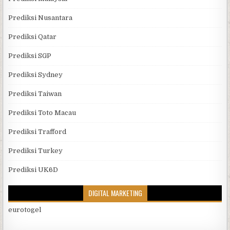
Prediksi Nusantara
Prediksi Qatar
Prediksi SGP
Prediksi Sydney
Prediksi Taiwan
Prediksi Toto Macau
Prediksi Trafford
Prediksi Turkey
Prediksi UK6D
DIGITAL MARKETING
eurotogel