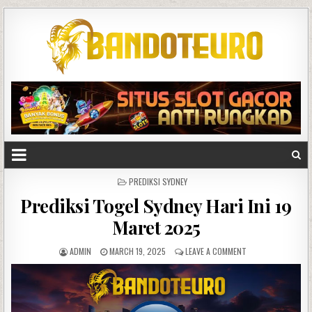
POSTED
PREDIKSI SYDNEY
IN
Prediksi Togel Sydney Hari Ini 19
Maret 2025
ADMIN
MARCH 19, 2025
LEAVE A COMMENT