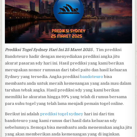
Prediksi Togel Sydney Hari Ini 25 Maret 2025
, Tim prediksi
Bandoteuro hadir dengan menyediakan prediksi angka jitu
akurat pasaran sdy hari ini. Hasil prediksi yang kami berikan
merupakan nomor rumusan dari tabel paito dan hasil keluaran
Sydney yang tersedia. Angka prediksi
bandoteuro
bisa
membantu anda untuk meraih kemenangan yang anda mau dalam
taruhan tebak angka. Hasil prediksi sdy yang kami berikan
memiliki ke akuratan hingga 99% yang telah di rumus bersama
para suhu togel yang telah lama menjadi pemain togel online.
Berikut ini adalah
prediksi togel sydney
hari ini dari tim
bandoteuro yang kami rumus dari hasil data keluaran sdy
sebelumnya. Semoga bisa membantu anda menemukan angka jitu
yang akan memberikan anda kemenangan yang di inginkan.