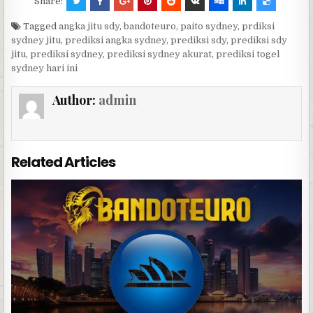
Share:
Tagged
angka jitu sdy
,
bandoteuro
,
paito sydney
,
prdiksi
sydney jitu
,
prediksi angka sydney
,
prediksi sdy
,
prediksi sdy
jitu
,
prediksi sydney
,
prediksi sydney akurat
,
prediksi togel
sydney hari ini
Author:
admin
Related Articles