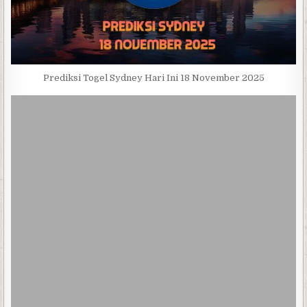
Prediksi Togel Sydney Hari Ini 18 November 2025