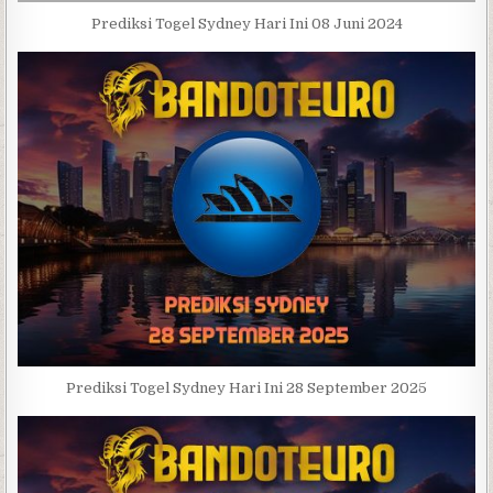
Prediksi Togel Sydney Hari Ini 08 Juni 2024
Prediksi Togel Sydney Hari Ini 28 September 2025