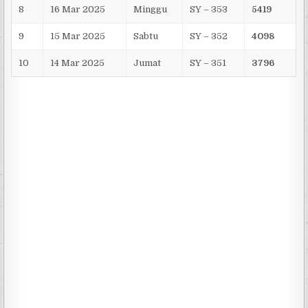
8
16 Mar 2025
Minggu
SY – 353
5419
9
15 Mar 2025
Sabtu
SY – 352
4098
10
14 Mar 2025
Jumat
SY – 351
3796