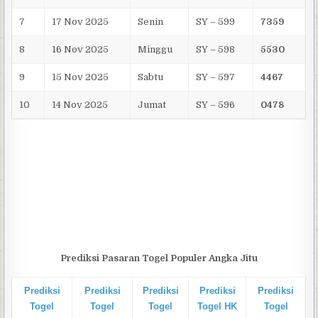
7
17 Nov 2025
Senin
SY – 599
7359
8
16 Nov 2025
Minggu
SY – 598
5530
9
15 Nov 2025
Sabtu
SY – 597
4467
10
14 Nov 2025
Jumat
SY – 596
0478
Prediksi Pasaran Togel Populer Angka Jitu
Prediksi
Prediksi
Prediksi
Prediksi
Prediksi
Togel
Togel
Togel
Togel HK
Togel