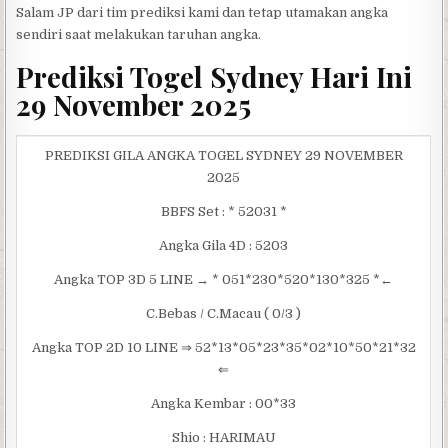
Salam JP dari tim prediksi kami dan tetap utamakan angka
sendiri saat melakukan taruhan angka.
Prediksi Togel Sydney Hari Ini
29 November 2025
PREDIKSI GILA ANGKA TOGEL SYDNEY 29 NOVEMBER
2025
BBFS Set : * 52031 *
Angka Gila 4D : 5203
Angka TOP 3D 5 LINE → * 051*230*520*130*325 *←
C.Bebas / C.Macau ( 0/3 )
Angka TOP 2D 10 LINE ⇒ 52*13*05*23*35*02*10*50*21*32
⇐
Angka Kembar : 00*33
Shio : HARIMAU