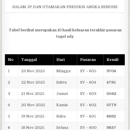
SALAM JP DAN UTAMAKAN PREDIKSI ANGKA SENDIRI
Tabel berikut merupakan 10 hasil keluaran terakhir pasaran
togel sdy
No
Tanggal
Hari
Pasaran
Result
1
23 Nov 2025
Minggu
SY – 605
9704
2
22 Nov 2025
Sabtu
SY – 604
4795
3
21 Nov 2025
Jumat
SY – 603
0562
4
20 Nov 2025
Kamis
SY – 602
0779
5
19 Nov 2025
Rabu
SY – 601
6692
6
18 Nov 2025
Selasa
SY – 600
9837