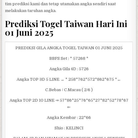
tim prediksi kami dan tetap utamakan angka sendiri saat
melakukan taruhan angka.
Prediksi Togel Taiwan Hari Ini
01 Juni 2025
PREDIKSI GILA ANGKA TOGEL TAIWAN 01 JUNI 2025
BBFS Set : * 57268 *
Angka Gila 4D : 5726
Angka TOP 3D 5 LINE → * 258*762*572*862*675 *←
C.Bebas / C.Macau ( 2/6 )
Angka TOP 2D 10 LINE ⇒ 57*86*25*76*65*27*82*52*78*67
⇐
Angka Kembar : 22*66
Shio : KELINCI