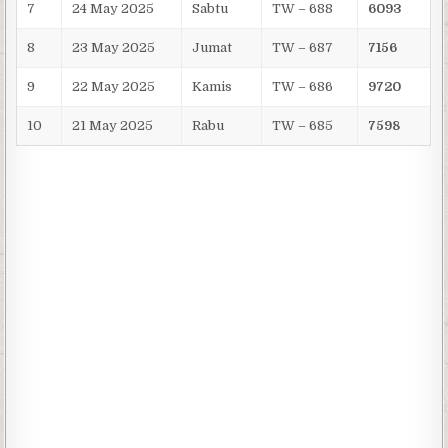
7
24 May 2025
Sabtu
TW – 688
6093
8
23 May 2025
Jumat
TW – 687
7156
9
22 May 2025
Kamis
TW – 686
9720
10
21 May 2025
Rabu
TW – 685
7598