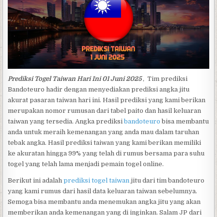
Prediksi Togel Taiwan Hari Ini 01 Juni 2025
, Tim prediksi
Bandoteuro hadir dengan menyediakan prediksi angka jitu
akurat pasaran taiwan hari ini. Hasil prediksi yang kami berikan
merupakan nomor rumusan dari tabel paito dan hasil keluaran
taiwan yang tersedia. Angka prediksi
bandoteuro
bisa membantu
anda untuk meraih kemenangan yang anda mau dalam taruhan
tebak angka. Hasil prediksi taiwan yang kami berikan memiliki
ke akuratan hingga 99% yang telah di rumus bersama para suhu
togel yang telah lama menjadi pemain togel online.
Berikut ini adalah
prediksi togel taiwan
jitu dari tim bandoteuro
yang kami rumus dari hasil data keluaran taiwan sebelumnya.
Semoga bisa membantu anda menemukan angka jitu yang akan
memberikan anda kemenangan yang di inginkan. Salam JP dari