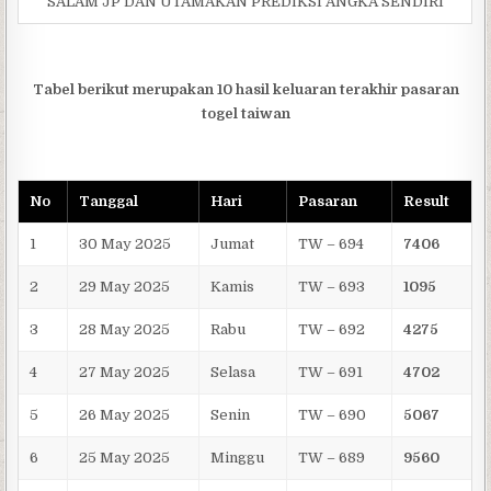
SALAM JP DAN UTAMAKAN PREDIKSI ANGKA SENDIRI
Tabel berikut merupakan 10 hasil keluaran terakhir pasaran
togel taiwan
No
Tanggal
Hari
Pasaran
Result
1
30 May 2025
Jumat
TW – 694
7406
2
29 May 2025
Kamis
TW – 693
1095
3
28 May 2025
Rabu
TW – 692
4275
4
27 May 2025
Selasa
TW – 691
4702
5
26 May 2025
Senin
TW – 690
5067
6
25 May 2025
Minggu
TW – 689
9560