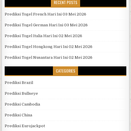
RECENT POSTS
Prediksi Togel French Hari Ini 03 Mei 2026
Prediksi Togel German Hari Ini 03 Mei 2026
Prediksi Togel Italia Hari Ini 02 Mei 2026
Prediksi Togel Hongkong Hari Ini 02 Mei 2026
Prediksi Togel Nusantara Hari Ini 02 Mei 2026
CATEGORIES
Prediksi Brazil
Prediksi Bullseye
Prediksi Cambodia
Prediksi China
Prediksi Eurojackpot