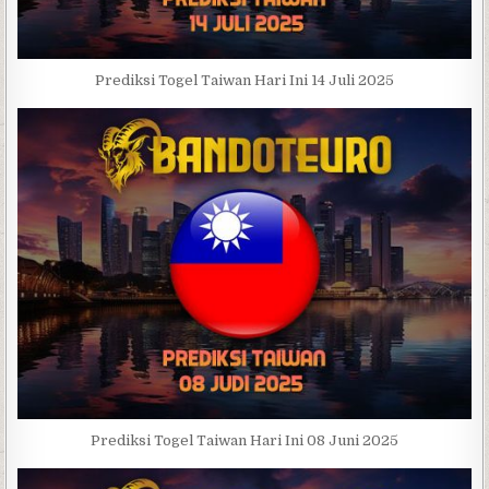
Prediksi Togel Taiwan Hari Ini 14 Juli 2025
Prediksi Togel Taiwan Hari Ini 08 Juni 2025