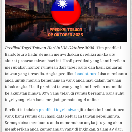
Prediksi Togel Taiwan Hari Ini 02 Oktober 2025
, Tim prediksi
Bandoteuro hadir dengan menyediakan prediksi angka jitu
akurat pasaran taiwan hari ini. Hasil prediksi yang kami berikan
merupakan nomor rumusan dari tabel paito dan hasil keluaran
taiwan yang tersedia. Angka prediksi
bandoteuro
bisa membantu
anda untuk meraih kemenangan yang anda mau dalam taruhan
tebak angka. Hasil prediksi taiwan yang kami berikan memiliki
ke akuratan hingga 99% yang telah di rumus bersama para suhu
togel yang telah lama menjadi pemain togel online.
Berikut ini adalah
prediksi togel taiwan
jitu dari tim bandoteuro
yang kami rumus dari hasil data keluaran taiwan sebelumnya.
Semoga bisa membantu anda menemukan angka jitu yang akan
memberikan anda kemenangan yang di inginkan. Salam JP dari