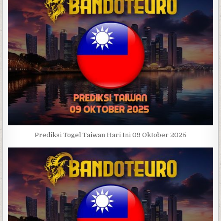
Prediksi Togel Taiwan Hari Ini 09 Oktober 2025