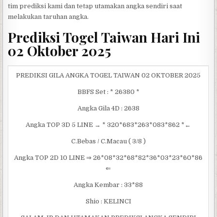
tim prediksi kami dan tetap utamakan angka sendiri saat
melakukan taruhan angka.
Prediksi Togel Taiwan Hari Ini
02 Oktober 2025
PREDIKSI GILA ANGKA TOGEL TAIWAN 02 OKTOBER 2025
BBFS Set : * 26380 *
Angka Gila 4D : 2638
Angka TOP 3D 5 LINE → * 320*683*263*083*862 *←
C.Bebas / C.Macau ( 3/8 )
Angka TOP 2D 10 LINE ⇒ 26*08*32*68*82*36*03*23*60*86
⇐
Angka Kembar : 33*88
Shio : KELINCI