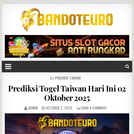
POSTED
PREDIKSI TAIWAN
IN
Prediksi Togel Taiwan Hari Ini 02
Oktober 2025
ADMIN
OCTOBER 2, 2025
LEAVE A COMMENT