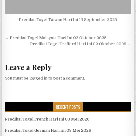
Prediksi Togel Taiwan Hari Ini 13 September 2025
Post
← Prediksi Togel Malaysia Hari Ini 02 Oktober 2025
navigation
Prediksi Togel Trafford Hari Ini 02 Oktober 2025 →
Leave a Reply
You must be
logged in
to post a comment.
RECENT POSTS
Prediksi Togel French Hari Ini 03 Mei 2026
Prediksi Togel German Hari Ini 03 Mei 2026