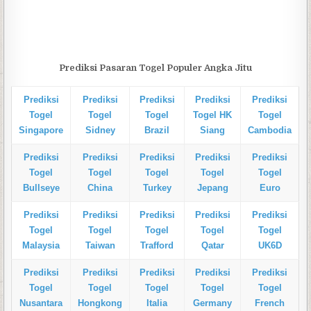
Prediksi Pasaran Togel Populer Angka Jitu
Prediksi
Prediksi
Prediksi
Prediksi
Prediksi
Togel
Togel
Togel
Togel HK
Togel
Singapore
Sidney
Brazil
Siang
Cambodia
Prediksi
Prediksi
Prediksi
Prediksi
Prediksi
Togel
Togel
Togel
Togel
Togel
Bullseye
China
Turkey
Jepang
Euro
Prediksi
Prediksi
Prediksi
Prediksi
Prediksi
Togel
Togel
Togel
Togel
Togel
Malaysia
Taiwan
Trafford
Qatar
UK6D
Prediksi
Prediksi
Prediksi
Prediksi
Prediksi
Togel
Togel
Togel
Togel
Togel
Nusantara
Hongkong
Italia
Germany
French