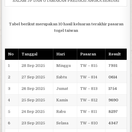
SALAM JP DAN UTAMAKAN PREDIKSI ANGKA SENDIRI
Tabel berikut merupakan 10 hasil keluaran terakhir pasaran
togel taiwan
No
Tanggal
Hari
Pasaran
Result
1
28 Sep 2025
Minggu
TW – 815
7931
2
27 Sep 2025
Sabtu
TW – 814
0614
3
26 Sep 2025
Jumat
TW – 813
1754
4
25 Sep 2025
Kamis
TW – 812
9690
5
24 Sep 2025
Rabu
TW – 811
8297
6
23 Sep 2025
Selasa
TW – 810
4347