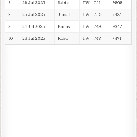
7
26 Jul 2025
Sabtu
TW – 751
9808
8
25 Jul 2025
Jumat
TW – 750
5484
9
24 Jul 2025
Kamis
TW – 749
9347
10
23 Jul 2025
Rabu
TW – 748
7471