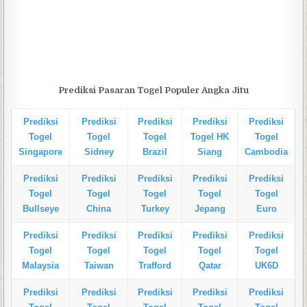
Prediksi Pasaran Togel Populer Angka Jitu
Prediksi
Prediksi
Prediksi
Prediksi
Prediksi
Togel
Togel
Togel
Togel HK
Togel
Singapore
Sidney
Brazil
Siang
Cambodia
Prediksi
Prediksi
Prediksi
Prediksi
Prediksi
Togel
Togel
Togel
Togel
Togel
Bullseye
China
Turkey
Jepang
Euro
Prediksi
Prediksi
Prediksi
Prediksi
Prediksi
Togel
Togel
Togel
Togel
Togel
Malaysia
Taiwan
Trafford
Qatar
UK6D
Prediksi
Prediksi
Prediksi
Prediksi
Prediksi