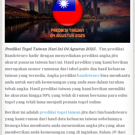
Prediksi Togel Taiwan Hari Ini 04 Agustus 2025
, Tim prediksi
Bandoteuro hadir dengan menyediakan prediksi angka jitu
akurat pasaran taiwan hari ini. Hasil prediksi yang kami berikan
merupakan nomor rumusan dari tabel paito dan hasil keluaran
taiwan yang tersedia. Angka prediksi
bandoteuro
bisa membantu
anda untuk meraih kemenangan yang anda mau dalam taruhan
tebak angka. Hasil prediksi taiwan yang kami berikan memiliki
ke akuratan hingga 99% yang telah di rumus bersama para suhu
togel yang telah lama menjadi pemain togel online.
Berikut ini adalah
prediksi togel taiwan
jitu dari tim bandoteuro
yang kami rumus dari hasil data keluaran taiwan sebelumnya.
Semoga bisa membantu anda menemukan angka jitu yang akan
memberikan anda kemenangan yang di inginkan. Salam JP dari