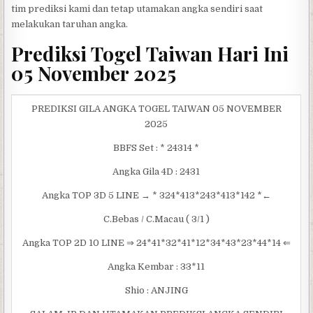
tim prediksi kami dan tetap utamakan angka sendiri saat
melakukan taruhan angka.
Prediksi Togel Taiwan Hari Ini
05 November 2025
PREDIKSI GILA ANGKA TOGEL TAIWAN 05 NOVEMBER
2025
BBFS Set : * 24314 *
Angka Gila 4D : 2431
Angka TOP 3D 5 LINE → * 324*413*243*413*142 *←
C.Bebas / C.Macau ( 3/1 )
Angka TOP 2D 10 LINE ⇒ 24*41*32*41*12*34*43*23*44*14
⇐
Angka Kembar : 33*11
Shio : ANJING