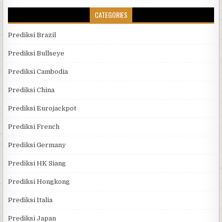
CATEGORIES
Prediksi Brazil
Prediksi Bullseye
Prediksi Cambodia
Prediksi China
Prediksi Eurojackpot
Prediksi French
Prediksi Germany
Prediksi HK Siang
Prediksi Hongkong
Prediksi Italia
Prediksi Japan