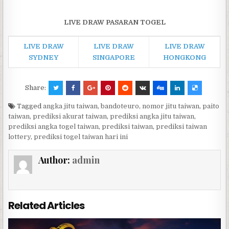
LIVE DRAW PASARAN TOGEL
LIVE DRAW
LIVE DRAW
LIVE DRAW
SYDNEY
SINGAPORE
HONGKONG
Share:
Tagged
angka jitu taiwan
,
bandoteuro
,
nomor jitu taiwan
,
paito
taiwan
,
prediksi akurat taiwan
,
prediksi angka jitu taiwan
,
prediksi angka togel taiwan
,
prediksi taiwan
,
prediksi taiwan
lottery
,
prediksi togel taiwan hari ini
Author:
admin
Related Articles