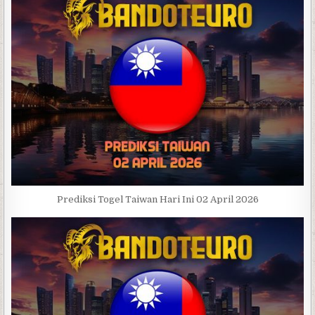
Prediksi Togel Taiwan Hari Ini 02 April 2026