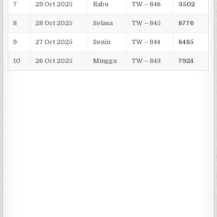
7
29 Oct 2025
Rabu
TW – 846
3502
8
28 Oct 2025
Selasa
TW – 845
8776
9
27 Oct 2025
Senin
TW – 844
8485
10
26 Oct 2025
Minggu
TW – 843
7924