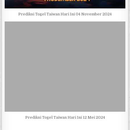
Prediksi Togel Taiwan Hari Ini 04 November 2024
Prediksi Togel Taiwan Hari Ini 12 Mei 2024