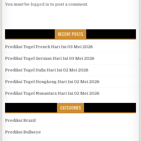
You must be
logged in
to post a comment.
RECENT POSTS
Prediksi Togel French Hari Ini 03 Mei 2026
Prediksi Togel German Hari Ini 03 Mei 2026
Prediksi Togel Italia Hari Ini 02 Mei 2026
Prediksi Togel Hongkong Hari Ini 02 Mei 2026
Prediksi Togel Nusantara Hari Ini 02 Mei 2026
CATEGORIES
Prediksi Brazil
Prediksi Bullseye