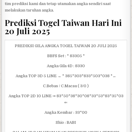
tim prediksi kami dan tetap utamakan angka sendiri saat
melakukan taruhan angka.
Prediksi Togel Taiwan Hari Ini
20 Juli 2025
PREDIKSI GILA ANGKA TOGEL TAIWAN 20 JULI 2025
BBFS Set : * 83305 *
Angka Gila 4D : 8330
Angka TOP 3D 5 LINE → * 385*303*833*503*038 *←
C.Bebas / C.Macau ( 3/0 )
Angka TOP 2D 10 LINE ⇒ 83*50*38*30*08*33*53*83*35*03
⇐
Angka Kembar : 33*00
Shio : BABI