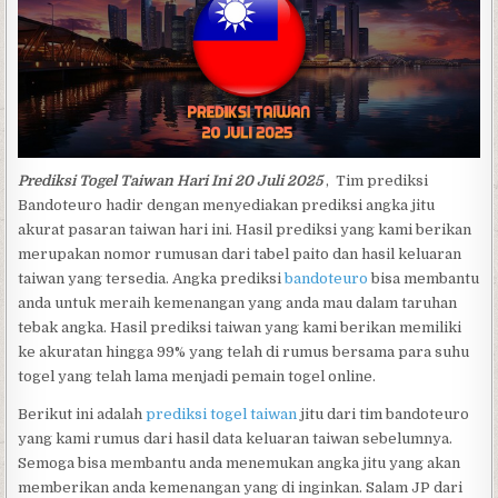
Prediksi Togel Taiwan Hari Ini 20 Juli 2025
, Tim prediksi
Bandoteuro hadir dengan menyediakan prediksi angka jitu
akurat pasaran taiwan hari ini. Hasil prediksi yang kami berikan
merupakan nomor rumusan dari tabel paito dan hasil keluaran
taiwan yang tersedia. Angka prediksi
bandoteuro
bisa membantu
anda untuk meraih kemenangan yang anda mau dalam taruhan
tebak angka. Hasil prediksi taiwan yang kami berikan memiliki
ke akuratan hingga 99% yang telah di rumus bersama para suhu
togel yang telah lama menjadi pemain togel online.
Berikut ini adalah
prediksi togel taiwan
jitu dari tim bandoteuro
yang kami rumus dari hasil data keluaran taiwan sebelumnya.
Semoga bisa membantu anda menemukan angka jitu yang akan
memberikan anda kemenangan yang di inginkan. Salam JP dari