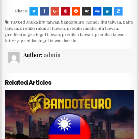
Share:
Tagged
angka jitu taiwan
,
bandoteuro
,
nomor jitu taiwan
,
paito
taiwan
,
prediksi akurat taiwan
,
prediksi angka jitu taiwan
,
prediksi angka togel taiwan
,
prediksi taiwan
,
prediksi taiwan
lottery
,
prediksi togel taiwan hari ini
Author:
admin
Related Articles