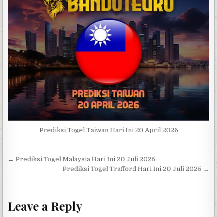
Prediksi Togel Taiwan Hari Ini 20 April 2026
Post
← Prediksi Togel Malaysia Hari Ini 20 Juli 2025
navigation
Prediksi Togel Trafford Hari Ini 20 Juli 2025 →
Leave a Reply