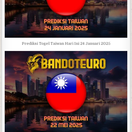
Prediksi Togel Taiwan Hari Ini 24 Januari 2025