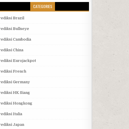
CATEGORIES
rediksi Brazil
rediksi Bullseye
rediksi Cambodia
rediksi China
rediksi Eurojackpot
rediksi French
rediksi Germany
rediksi HK Siang
rediksi Hongkong
ediksi Italia
rediksi Japan