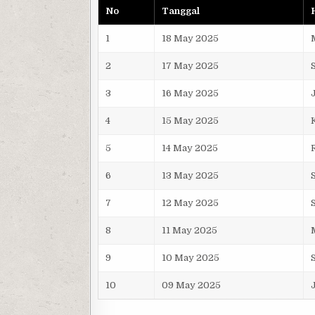
No
Tanggal
1
18 May 2025
2
17 May 2025
3
16 May 2025
4
15 May 2025
5
14 May 2025
6
13 May 2025
7
12 May 2025
8
11 May 2025
9
10 May 2025
10
09 May 2025