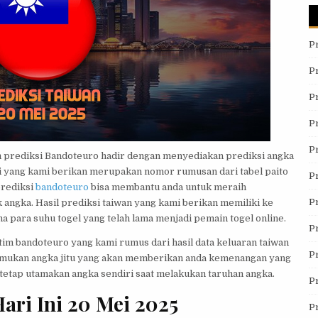
P
P
P
P
P
m prediksi Bandoteuro hadir dengan menyediakan prediksi angka
iksi yang kami berikan merupakan nomor rumusan dari tabel paito
P
prediksi
bandoteuro
bisa membantu anda untuk meraih
P
angka. Hasil prediksi taiwan yang kami berikan memiliki ke
a para suhu togel yang telah lama menjadi pemain togel online.
P
i tim bandoteuro yang kami rumus dari hasil data keluaran taiwan
P
mukan angka jitu yang akan memberikan anda kemenangan yang
n tetap utamakan angka sendiri saat melakukan taruhan angka.
Pr
ari Ini 20 Mei 2025
P