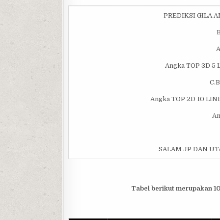
PREDIKSI GILA 
B
A
Angka TOP 3D 5 
C.B
Angka TOP 2D 10 LIN
An
SALAM JP DAN UT
Tabel berikut merupakan 10 