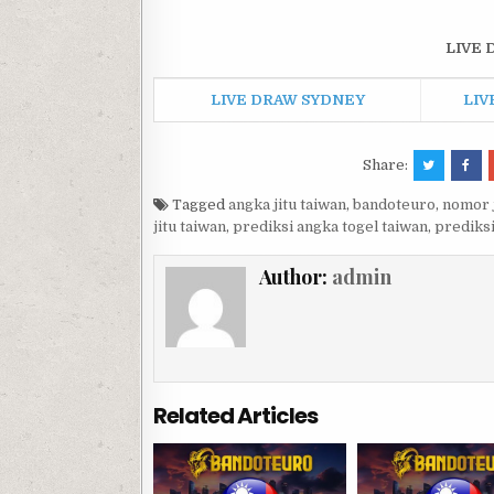
LIVE 
LIVE DRAW SYDNEY
LIV
Share:
Tagged
angka jitu taiwan
,
bandoteuro
,
nomor j
jitu taiwan
,
prediksi angka togel taiwan
,
prediksi
Author:
admin
Related Articles