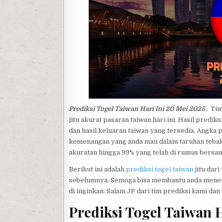
Prediksi Togel Taiwan Hari Ini 20 Mei 2025
, Ti
jitu akurat pasaran taiwan hari ini. Hasil pred
dan hasil keluaran taiwan yang tersedia. Angka 
kemenangan yang anda mau dalam taruhan tebak 
akuratan hingga 99% yang telah di rumus bersam
Berikut ini adalah
prediksi togel taiwan
jitu dar
sebelumnya. Semoga bisa membantu anda mene
di inginkan. Salam JP dari tim prediksi kami da
Prediksi Togel Taiwan H