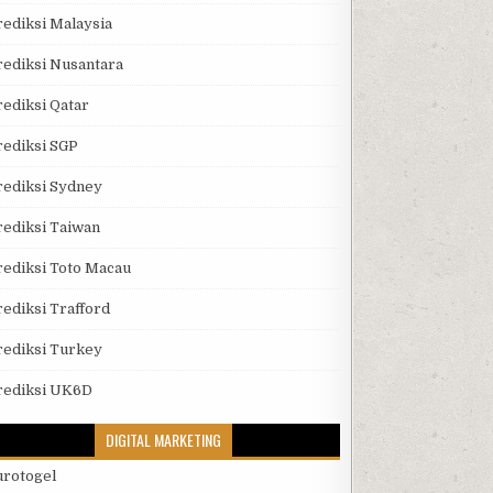
rediksi Malaysia
rediksi Nusantara
rediksi Qatar
rediksi SGP
rediksi Sydney
rediksi Taiwan
rediksi Toto Macau
rediksi Trafford
rediksi Turkey
rediksi UK6D
DIGITAL MARKETING
urotogel