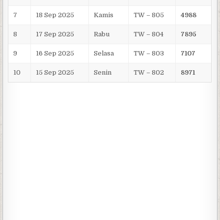
7
18 Sep 2025
Kamis
TW – 805
4988
8
17 Sep 2025
Rabu
TW – 804
7895
9
16 Sep 2025
Selasa
TW – 803
7107
10
15 Sep 2025
Senin
TW – 802
8971