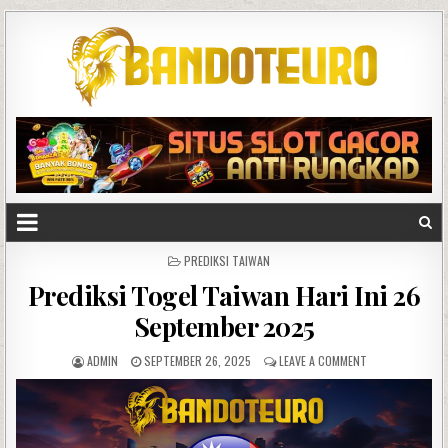
POSTED
PREDIKSI TAIWAN
IN
Prediksi Togel Taiwan Hari Ini 26
September 2025
ADMIN
SEPTEMBER 26, 2025
LEAVE A COMMENT