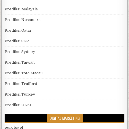
Prediksi Malaysia
Prediksi Nusantara
Prediksi Qatar
Prediksi SGP
Prediksi Sydney
Prediksi Taiwan
Prediksi Toto Macau
Prediksi Trafford
Prediksi Turkey
Prediksi UK6D
DIGITAL MARKETING
eurotogel