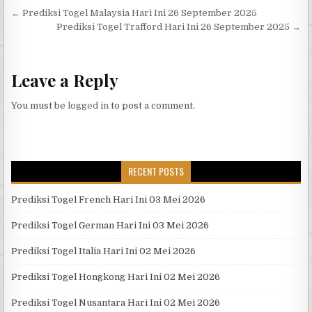
Post
← Prediksi Togel Malaysia Hari Ini 26 September 2025
navigation
Prediksi Togel Trafford Hari Ini 26 September 2025 →
Leave a Reply
You must be
logged in
to post a comment.
RECENT POSTS
Prediksi Togel French Hari Ini 03 Mei 2026
Prediksi Togel German Hari Ini 03 Mei 2026
Prediksi Togel Italia Hari Ini 02 Mei 2026
Prediksi Togel Hongkong Hari Ini 02 Mei 2026
Prediksi Togel Nusantara Hari Ini 02 Mei 2026