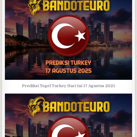
Prediksi Togel Turkey Hari Ini 17 Agustus 2025