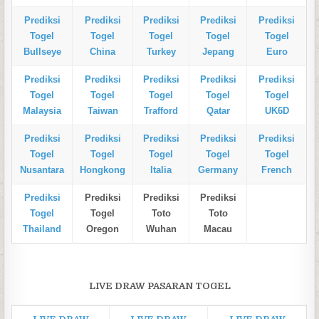
Prediksi
Prediksi
Prediksi
Prediksi
Prediksi
Togel
Togel
Togel
Togel
Togel
Bullseye
China
Turkey
Jepang
Euro
Prediksi
Prediksi
Prediksi
Prediksi
Prediksi
Togel
Togel
Togel
Togel
Togel
Malaysia
Taiwan
Trafford
Qatar
UK6D
Prediksi
Prediksi
Prediksi
Prediksi
Prediksi
Togel
Togel
Togel
Togel
Togel
Nusantara
Hongkong
Italia
Germany
French
Prediksi
Prediksi
Prediksi
Prediksi
Togel
Togel
Toto
Toto
Thailand
Oregon
Wuhan
Macau
LIVE DRAW PASARAN TOGEL