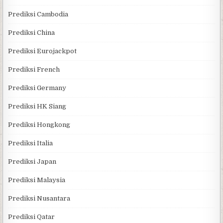
Prediksi Cambodia
Prediksi China
Prediksi Eurojackpot
Prediksi French
Prediksi Germany
Prediksi HK Siang
Prediksi Hongkong
Prediksi Italia
Prediksi Japan
Prediksi Malaysia
Prediksi Nusantara
Prediksi Qatar