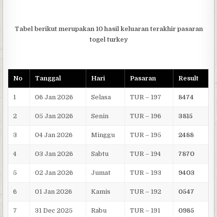
Tabel berikut merupakan 10 hasil keluaran terakhir pasaran
togel turkey
No
Tanggal
Hari
Pasaran
Result
1
06 Jan 2026
Selasa
TUR – 197
8474
2
05 Jan 2026
Senin
TUR – 196
3815
3
04 Jan 2026
Minggu
TUR – 195
2488
4
03 Jan 2026
Sabtu
TUR – 194
7870
5
02 Jan 2026
Jumat
TUR – 193
9403
6
01 Jan 2026
Kamis
TUR – 192
0547
7
31 Dec 2025
Rabu
TUR – 191
0985