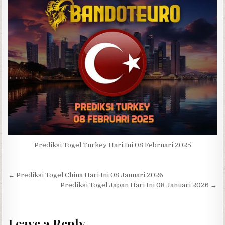
Prediksi Togel Turkey Hari Ini 08 Februari 2025
Post
← Prediksi Togel China Hari Ini 08 Januari 2026
navigation
Prediksi Togel Japan Hari Ini 08 Januari 2026 →
Leave a Reply