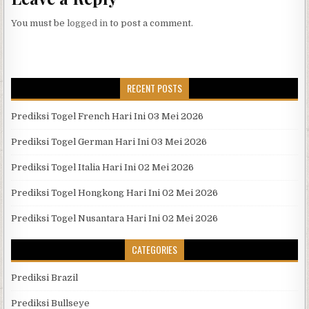
You must be
logged in
to post a comment.
RECENT POSTS
Prediksi Togel French Hari Ini 03 Mei 2026
Prediksi Togel German Hari Ini 03 Mei 2026
Prediksi Togel Italia Hari Ini 02 Mei 2026
Prediksi Togel Hongkong Hari Ini 02 Mei 2026
Prediksi Togel Nusantara Hari Ini 02 Mei 2026
CATEGORIES
Prediksi Brazil
Prediksi Bullseye