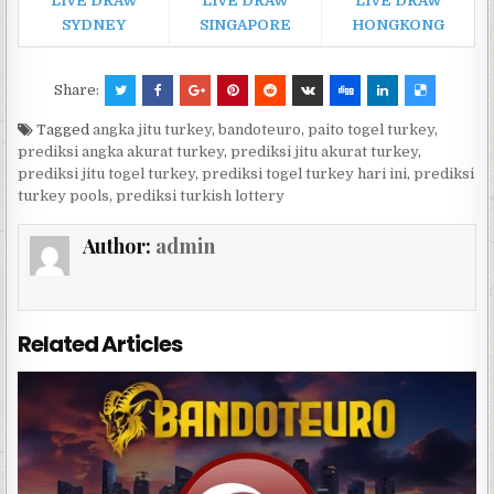
LIVE DRAW
LIVE DRAW
LIVE DRAW
SYDNEY
SINGAPORE
HONGKONG
Share:
Tagged
angka jitu turkey
,
bandoteuro
,
paito togel turkey
,
prediksi angka akurat turkey
,
prediksi jitu akurat turkey
,
prediksi jitu togel turkey
,
prediksi togel turkey hari ini
,
prediksi
turkey pools
,
prediksi turkish lottery
Author:
admin
Related Articles