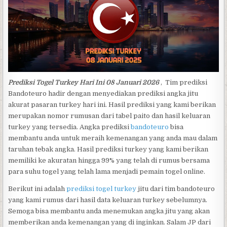
Prediksi Togel Turkey Hari Ini 08 Januari 2026
, Tim prediksi
Bandoteuro hadir dengan menyediakan prediksi angka jitu
akurat pasaran turkey hari ini. Hasil prediksi yang kami berikan
merupakan nomor rumusan dari tabel paito dan hasil keluaran
turkey yang tersedia. Angka prediksi
bandoteuro
bisa
membantu anda untuk meraih kemenangan yang anda mau dalam
taruhan tebak angka. Hasil prediksi turkey yang kami berikan
memiliki ke akuratan hingga 99% yang telah di rumus bersama
para suhu togel yang telah lama menjadi pemain togel online.
Berikut ini adalah
prediksi togel turkey
jitu dari tim bandoteuro
yang kami rumus dari hasil data keluaran turkey sebelumnya.
Semoga bisa membantu anda menemukan angka jitu yang akan
memberikan anda kemenangan yang di inginkan. Salam JP dari