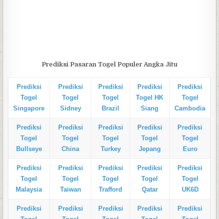
Prediksi Pasaran Togel Populer Angka Jitu
Prediksi
Prediksi
Prediksi
Prediksi
Prediksi
Togel
Togel
Togel
Togel HK
Togel
Singapore
Sidney
Brazil
Siang
Cambodia
Prediksi
Prediksi
Prediksi
Prediksi
Prediksi
Togel
Togel
Togel
Togel
Togel
Bullseye
China
Turkey
Jepang
Euro
Prediksi
Prediksi
Prediksi
Prediksi
Prediksi
Togel
Togel
Togel
Togel
Togel
Malaysia
Taiwan
Trafford
Qatar
UK6D
Prediksi
Prediksi
Prediksi
Prediksi
Prediksi