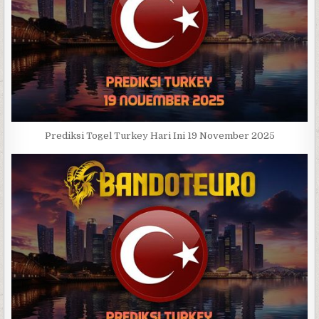
Prediksi Togel Turkey Hari Ini 19 November 2025