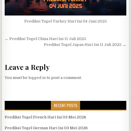
Prediksi Togel Turkey Hari Ini 04 Juni 2025
Post
← Prediksi Togel China Hari Ini 11 Juli 2025
navigation
Prediksi Togel Japan Hari Ini 11 Juli 2025 →
Leave a Reply
You must be
logged in
to post a comment.
RECENT POSTS
Prediksi Togel French Hari Ini 03 Mei 2026
Prediksi Togel German Hari Ini 03 Mei 2026