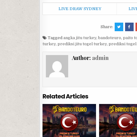
LIVE DRAW SYDNEY
LIV
Share:
Tagged
angka jitu turkey
,
bandoteuro
,
paito t
turkey
,
prediksi jitu togel turkey
,
prediksi togel 
Author:
admin
Related Articles