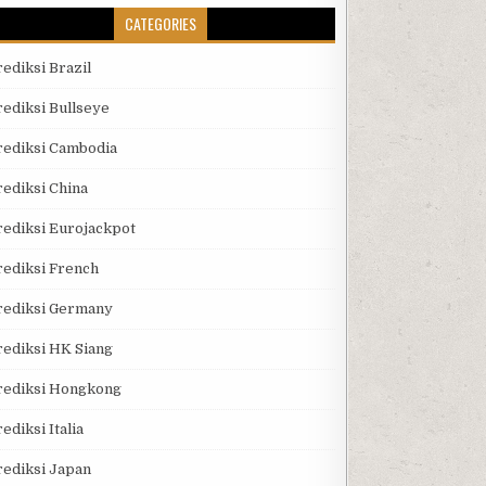
CATEGORIES
rediksi Brazil
rediksi Bullseye
rediksi Cambodia
rediksi China
rediksi Eurojackpot
rediksi French
rediksi Germany
rediksi HK Siang
rediksi Hongkong
ediksi Italia
rediksi Japan