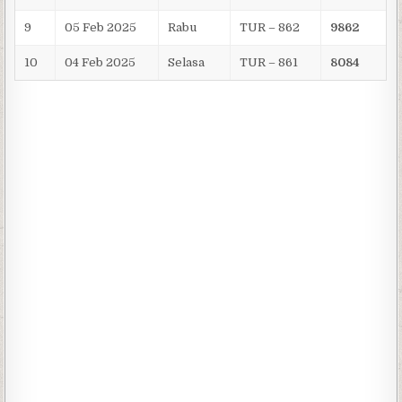
9
05 Feb 2025
Rabu
TUR – 862
9862
10
04 Feb 2025
Selasa
TUR – 861
8084