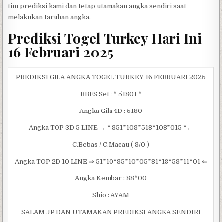
tim prediksi kami dan tetap utamakan angka sendiri saat
melakukan taruhan angka.
Prediksi Togel Turkey Hari Ini
16 Februari 2025
PREDIKSI GILA ANGKA TOGEL TURKEY 16 FEBRUARI 2025
BBFS Set : * 51801 *
Angka Gila 4D : 5180
Angka TOP 3D 5 LINE → * 851*108*518*108*015 *←
C.Bebas / C.Macau ( 8/0 )
Angka TOP 2D 10 LINE ⇒ 51*10*85*10*05*81*18*58*11*01
⇐
Angka Kembar : 88*00
Shio : AYAM
SALAM JP DAN UTAMAKAN PREDIKSI ANGKA SENDIRI