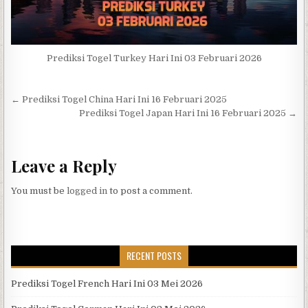
Prediksi Togel Turkey Hari Ini 03 Februari 2026
Post
← Prediksi Togel China Hari Ini 16 Februari 2025
navigation
Prediksi Togel Japan Hari Ini 16 Februari 2025 →
Leave a Reply
You must be
logged in
to post a comment.
RECENT POSTS
Prediksi Togel French Hari Ini 03 Mei 2026