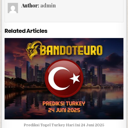
Author:
admin
Related Articles
Prediksi Togel Turkey Hari Ini 24 Juni 2025