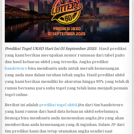
Prediksi Togel UK6D Hari Ini 01 September 2025
. Hasil prediksi
yang kami berikan merupakan nomor rumusan dari tabel paito
dan hasil keluaran uk6d yang tersedia. Angka prediksi
bandoteuro
bisa membantu anda untuk meraih kemenangan
yang anda mau dalam taruhan tebak angka. Hasil prediksi uk6d
yang kami berikan memiliki ke akuratan hingga 99% yang telah di
rumus bersama para suhu togel yang telah lama menjadi pemain
togel online.
Berikut ini adalah
prediksi togel uk6d
jitu dari tim bandoteuro
yang kami rumus dari hasil data keluaran uk6d sebelumnya.
Semoga bisa membantu anda menemukan angka jitu yang akan
memberikan anda kemenangan yang di inginkan. Salam JP dari
tim prediksi kami dan tetap utamakan angka sendiri saat