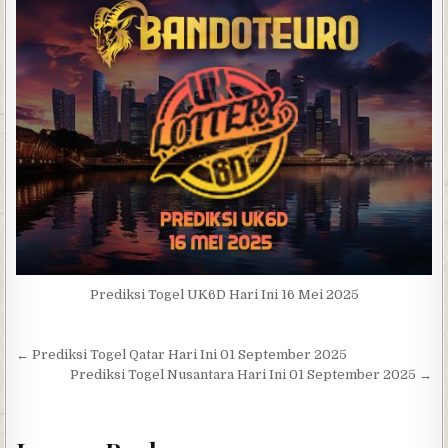
Prediksi Togel UK6D Hari Ini 16 Mei 2025
Post
← Prediksi Togel Qatar Hari Ini 01 September 2025
navigation
Prediksi Togel Nusantara Hari Ini 01 September 2025 →