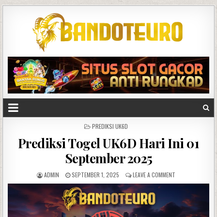
POSTED
PREDIKSI UK6D
IN
Prediksi Togel UK6D Hari Ini 01
September 2025
ADMIN
SEPTEMBER 1, 2025
LEAVE A COMMENT