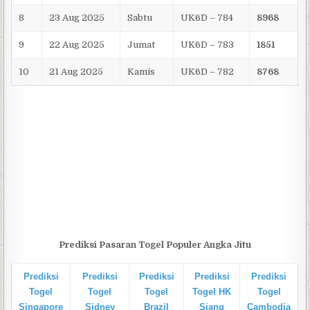
8
23 Aug 2025
Sabtu
UK6D – 784
8968
9
22 Aug 2025
Jumat
UK6D – 783
1851
10
21 Aug 2025
Kamis
UK6D – 782
8768
Prediksi Pasaran Togel Populer Angka Jitu
Prediksi
Prediksi
Prediksi
Prediksi
Prediksi
Togel
Togel
Togel
Togel HK
Togel
Singapore
Sidney
Brazil
Siang
Cambodia