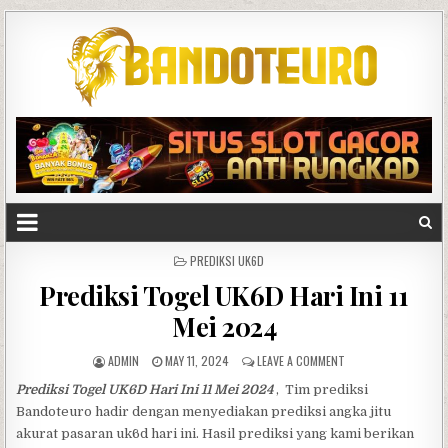
POSTED
PREDIKSI UK6D
IN
Prediksi Togel UK6D Hari Ini 11
Mei 2024
ADMIN
MAY 11, 2024
LEAVE A COMMENT
Prediksi Togel UK6D Hari Ini 11 Mei 2024
, Tim prediksi
Bandoteuro hadir dengan menyediakan prediksi angka jitu
akurat pasaran uk6d hari ini. Hasil prediksi yang kami berikan