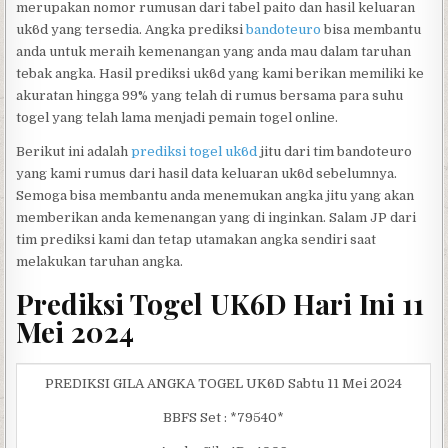
merupakan nomor rumusan dari tabel paito dan hasil keluaran
uk6d yang tersedia. Angka prediksi
bandoteuro
bisa membantu
anda untuk meraih kemenangan yang anda mau dalam taruhan
tebak angka. Hasil prediksi uk6d yang kami berikan memiliki ke
akuratan hingga 99% yang telah di rumus bersama para suhu
togel yang telah lama menjadi pemain togel online.
Berikut ini adalah
prediksi togel uk6d
jitu dari tim bandoteuro
yang kami rumus dari hasil data keluaran uk6d sebelumnya.
Semoga bisa membantu anda menemukan angka jitu yang akan
memberikan anda kemenangan yang di inginkan. Salam JP dari
tim prediksi kami dan tetap utamakan angka sendiri saat
melakukan taruhan angka.
Prediksi Togel UK6D Hari Ini 11
Mei 2024
PREDIKSI GILA ANGKA TOGEL UK6D Sabtu 11 Mei 2024
BBFS Set : *79540*