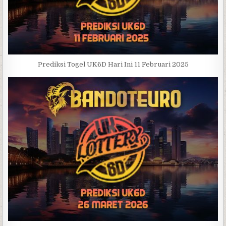
Prediksi Togel UK6D Hari Ini 11 Februari 2025