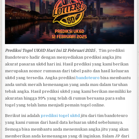
Prediksi Togel UK6D Hari Ini 12 Februari 2025
, Tim prediksi
Bandoteuro hadir dengan menyediakan prediksi angka jitu
akurat pasaran uk6d hari ini. Hasil prediksi yang kami berikan
merupakan nomor rumusan dari tabel paito dan hasil keluaran
uk6d yang tersedia. Angka prediksi
bandoteuro
bisa membantu
anda untuk meraih kemenangan yang anda mau dalam taruhan
tebak angka. Hasil prediksi uk6d yang kami berikan memiliki ke
akuratan hingga 99% yang telah di rumus bersama para suhu
togel yang telah lama menjadi pemain togel online.
Berikut ini adalah
prediksi togel uk6d
jitu dari tim bandoteuro
yang kami rumus dari hasil data keluaran uk6d sebelumnya.
Semoga bisa membantu anda menemukan angka jitu yang akan
memberikan anda kemenangan yang di inginkan. Salam JP dari