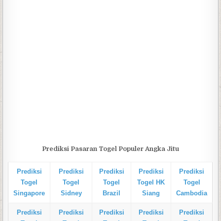
Prediksi Pasaran Togel Populer Angka Jitu
Prediksi
Prediksi
Prediksi
Prediksi
Prediksi
Togel
Togel
Togel
Togel HK
Togel
Singapore
Sidney
Brazil
Siang
Cambodia
Prediksi
Prediksi
Prediksi
Prediksi
Prediksi