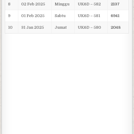
8
02 Feb 2025
Minggu
UK6D – 582
2137
9
01 Feb 2025
Sabtu
UK6D – 581
6941
10
31 Jan 2025
Jumat
UK6D – 580
2048