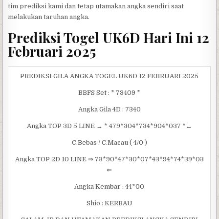
tim prediksi kami dan tetap utamakan angka sendiri saat
melakukan taruhan angka.
Prediksi Togel UK6D Hari Ini 12
Februari 2025
PREDIKSI GILA ANGKA TOGEL UK6D 12 FEBRUARI 2025
BBFS Set : * 73409 *
Angka Gila 4D : 7340
Angka TOP 3D 5 LINE → * 479*304*734*904*037 *←
C.Bebas / C.Macau ( 4/0 )
Angka TOP 2D 10 LINE ⇒ 73*90*47*30*07*43*94*74*39*03
⇐
Angka Kembar : 44*00
Shio : KERBAU