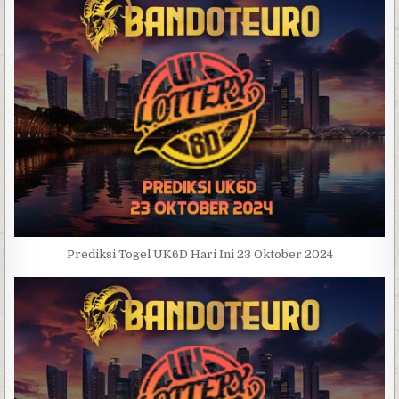
Prediksi Togel UK6D Hari Ini 23 Oktober 2024