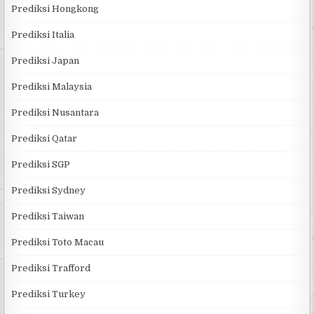
Prediksi Hongkong
Prediksi Italia
Prediksi Japan
Prediksi Malaysia
Prediksi Nusantara
Prediksi Qatar
Prediksi SGP
Prediksi Sydney
Prediksi Taiwan
Prediksi Toto Macau
Prediksi Trafford
Prediksi Turkey