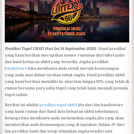
Prediksi Togel UK6D Hari Ini 14 September 2025
. Hasil prediksi
yang kami berikan merupakan nomor rumusan dari tabel paito
dan hasil keluaran uk6d yang tersedia. Angka prediksi
bandoteuro
bisa membantu anda untuk meraih kemenangan
yang anda mau dalam taruhan tebak angka. Hasil prediksi uk6d
yang kami berikan memiliki ke akuratan hingga 99% yang telah di
rumus bersama para suhu togel yang telah lama menjadi pemain
togel online.
Berikut ini adalah
prediksi togel uk6d
jitu dari tim bandoteuro
yang kami rumus dari hasil data keluaran uk6d sebelumnya.
Semoga bisa membantu anda menemukan angka jitu yang akan
memberikan anda kemenangan yang di inginkan. Salam JP dari
tim prediksi kami dan tetap utamakan angka sendiri saat