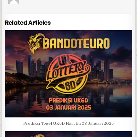
Related Articles
Prediksi Togel UK6D Hari Ini 03 Januari 2025