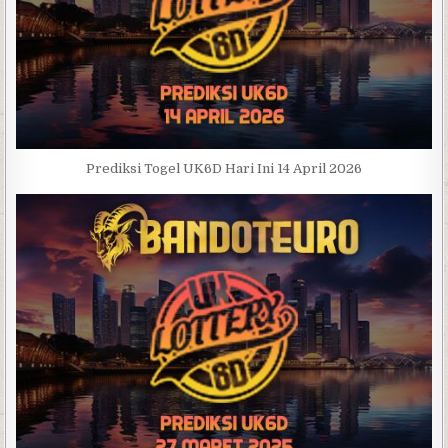
Prediksi Togel UK6D Hari Ini 14 April 2026