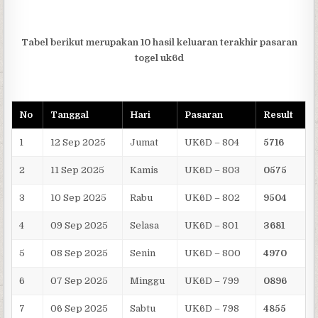
Tabel berikut merupakan 10 hasil keluaran terakhir pasaran
togel uk6d
No
Tanggal
Hari
Pasaran
Result
1
12 Sep 2025
Jumat
UK6D – 804
5716
2
11 Sep 2025
Kamis
UK6D – 803
0575
3
10 Sep 2025
Rabu
UK6D – 802
9504
4
09 Sep 2025
Selasa
UK6D – 801
3681
5
08 Sep 2025
Senin
UK6D – 800
4970
6
07 Sep 2025
Minggu
UK6D – 799
0896
7
06 Sep 2025
Sabtu
UK6D – 798
4855