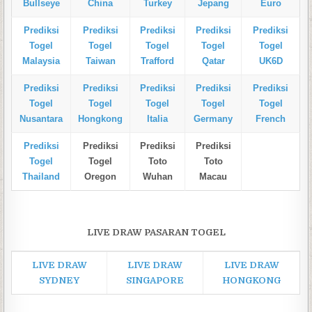
Bullseye
China
Turkey
Jepang
Euro
Prediksi
Prediksi
Prediksi
Prediksi
Prediksi
Togel
Togel
Togel
Togel
Togel
Malaysia
Taiwan
Trafford
Qatar
UK6D
Prediksi
Prediksi
Prediksi
Prediksi
Prediksi
Togel
Togel
Togel
Togel
Togel
Nusantara
Hongkong
Italia
Germany
French
Prediksi
Prediksi
Prediksi
Prediksi
Togel
Togel
Toto
Toto
Thailand
Oregon
Wuhan
Macau
LIVE DRAW PASARAN TOGEL
LIVE DRAW
LIVE DRAW
LIVE DRAW
SYDNEY
SINGAPORE
HONGKONG