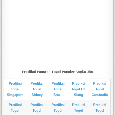
Prediksi Pasaran Togel Populer Angka Jitu
Prediksi
Prediksi
Prediksi
Prediksi
Prediksi
Togel
Togel
Togel
Togel HK
Togel
Singapore
Sidney
Brazil
Siang
Cambodia
Prediksi
Prediksi
Prediksi
Prediksi
Prediksi
Togel
Togel
Togel
Togel
Togel