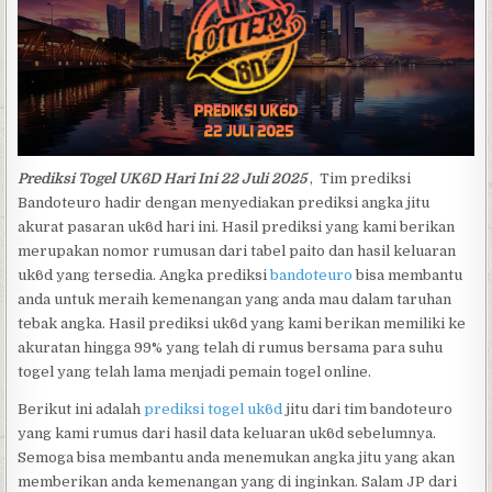
Prediksi Togel UK6D Hari Ini 22 Juli 2025
, Tim prediksi
Bandoteuro hadir dengan menyediakan prediksi angka jitu
akurat pasaran uk6d hari ini. Hasil prediksi yang kami berikan
merupakan nomor rumusan dari tabel paito dan hasil keluaran
uk6d yang tersedia. Angka prediksi
bandoteuro
bisa membantu
anda untuk meraih kemenangan yang anda mau dalam taruhan
tebak angka. Hasil prediksi uk6d yang kami berikan memiliki ke
akuratan hingga 99% yang telah di rumus bersama para suhu
togel yang telah lama menjadi pemain togel online.
Berikut ini adalah
prediksi togel uk6d
jitu dari tim bandoteuro
yang kami rumus dari hasil data keluaran uk6d sebelumnya.
Semoga bisa membantu anda menemukan angka jitu yang akan
memberikan anda kemenangan yang di inginkan. Salam JP dari