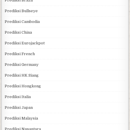
Prediksi Brazil
Prediksi Bullseye
Prediksi Cambodia
Prediksi China
Prediksi Eurojackpot
Prediksi French
Prediksi Germany
Prediksi HK Siang
Prediksi Hongkong
Prediksi Italia
Prediksi Japan
Prediksi Malaysia
Prediksi Nusantara