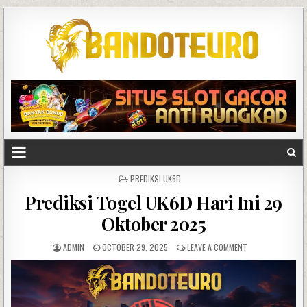
POSTED
PREDIKSI UK6D
IN
Prediksi Togel UK6D Hari Ini 29
Oktober 2025
ADMIN
OCTOBER 29, 2025
LEAVE A COMMENT