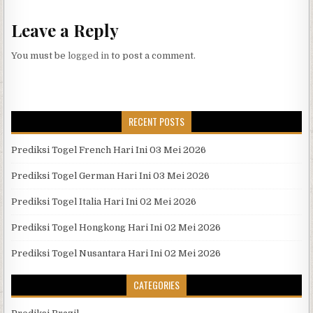
Leave a Reply
You must be
logged in
to post a comment.
RECENT POSTS
Prediksi Togel French Hari Ini 03 Mei 2026
Prediksi Togel German Hari Ini 03 Mei 2026
Prediksi Togel Italia Hari Ini 02 Mei 2026
Prediksi Togel Hongkong Hari Ini 02 Mei 2026
Prediksi Togel Nusantara Hari Ini 02 Mei 2026
CATEGORIES