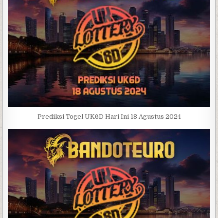
Prediksi Togel UK6D Hari Ini 18 Agustus 2024