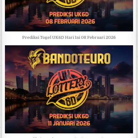
Prediksi Togel UK6D Hari Ini 08 Februari 2026