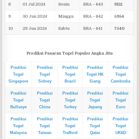
8
01 Jul 2024
Senin
BRA – 643
9112
9
30 Jun 2024
Minggu
BRA – 642
5954
10
29 Jun 2024
Sabtu
BRA – 641
7540
Prediksi Pasaran Togel Populer Angka Jitu
Prediksi
Prediksi
Prediksi
Prediksi
Prediksi
Togel
Togel
Togel
Togel HK
Togel
Singapore
Sidney
Brazil
Siang
Cambodia
Prediksi
Prediksi
Prediksi
Prediksi
Prediksi
Togel
Togel
Togel
Togel
Togel
Bullseye
China
Turkey
Jepang
Euro
Prediksi
Prediksi
Prediksi
Prediksi
Prediksi
Togel
Togel
Togel
Togel
Togel
Malaysia
Taiwan
Trafford
Qatar
UK6D