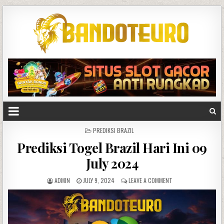
POSTED
PREDIKSI BRAZIL
IN
Prediksi Togel Brazil Hari Ini 09
July 2024
ADMIN
JULY 9, 2024
LEAVE A COMMENT