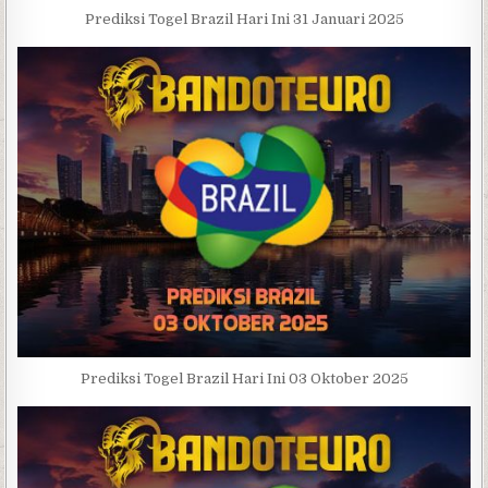
Prediksi Togel Brazil Hari Ini 31 Januari 2025
Prediksi Togel Brazil Hari Ini 03 Oktober 2025