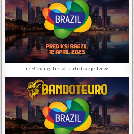
Prediksi Togel Brazil Hari Ini 12 April 2025