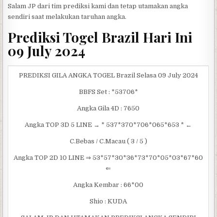
Salam JP dari tim prediksi kami dan tetap utamakan angka
sendiri saat melakukan taruhan angka.
Prediksi Togel Brazil Hari Ini
09 July 2024
PREDIKSI GILA ANGKA TOGEL Brazil Selasa 09 July 2024
BBFS Set : *53706*
Angka Gila 4D : 7650
Angka TOP 3D 5 LINE → * 537*370*706*065*653 * ←
C.Bebas / C.Macau ( 3 / 5 )
Angka TOP 2D 10 LINE ⇒ 53*57*30*36*73*70*05*03*67*60
⇐
Angka Kembar : 66*00
Shio : KUDA