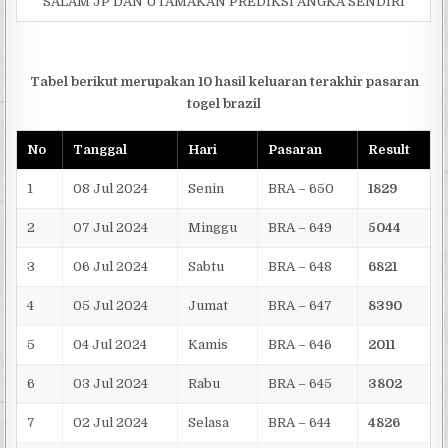
SALAM JP DAN UTAMAKAN PREDIKSI ANGKA SENDIRI
Tabel berikut merupakan 10 hasil keluaran terakhir pasaran
togel brazil
No
Tanggal
Hari
Pasaran
Result
1
08 Jul 2024
Senin
BRA – 650
1829
2
07 Jul 2024
Minggu
BRA – 649
5044
3
06 Jul 2024
Sabtu
BRA – 648
6821
4
05 Jul 2024
Jumat
BRA – 647
8390
5
04 Jul 2024
Kamis
BRA – 646
2011
6
03 Jul 2024
Rabu
BRA – 645
3802
7
02 Jul 2024
Selasa
BRA – 644
4826