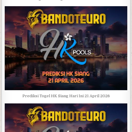
Prediksi Togel HK Siang Hari Ini 21 April 2026