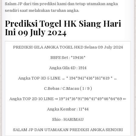
Salam JP dari tim prediksi kami dan tetap utamakan angka
sendiri saat melakukan taruhan angka.
Prediksi Togel HK Siang Hari
Ini 09 July 2024
PREDIKSI GILA ANGKA TOGEL HKD Selasa 09 July
2024
BBFS Set : *19416*
Angka Gila 4D : 1914
Angka TOP 3D 5 LINE → * 194*941*416*161*619 * ←
C.Bebas / C.Macau ( 1 / 9 )
Angka TOP 2D 10 LINE ⇒ 19*14*16*91*96*41*49*46*64*69 ⇐
Angka Kembar : 11*44
Shio : HARIMAU
SALAM JP DAN UTAMAKAN PREDIKSI ANGKA SENDIRI