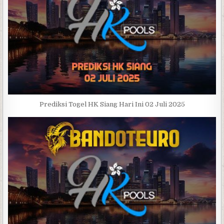
Prediksi Togel HK Siang Hari Ini 02 Juli 2025