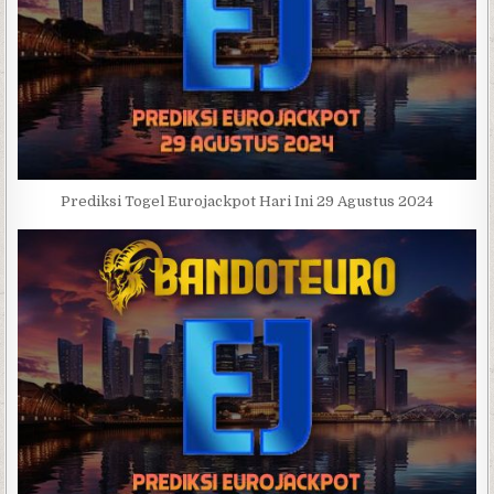
Prediksi Togel Eurojackpot Hari Ini 29 Agustus 2024