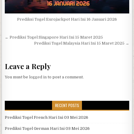
Prediksi Togel Eurojackpot Hari Ini 16 Januari 2026
Post
← Prediksi Togel Singapore Hari Ini 15 Maret 2025
navigation
Prediksi Togel Malaysia Hari Ini 15 Maret 2025 →
Leave a Reply
You must be
logged in
to post a comment.
RECENT POSTS
Prediksi Togel French Hari Ini 03 Mei 2026
Prediksi Togel German Hari Ini 03 Mei 2026