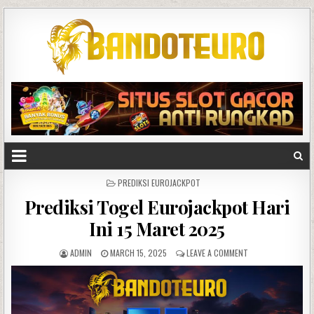
POSTED
PREDIKSI EUROJACKPOT
IN
Prediksi Togel Eurojackpot Hari
Ini 15 Maret 2025
ADMIN
MARCH 15, 2025
LEAVE A COMMENT