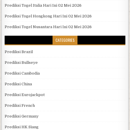
Prediksi Togel Italia Hari Ini 02 Mei 2026
Prediksi Togel Hongkong Hari Ini 02 Mei 2026
Prediksi Togel Nusantara Hari Ini 02 Mei 2026
CATEGORIES
Prediksi Brazil
Prediksi Bullseye
Prediksi Cambodia
Prediksi China
Prediksi Eurojackpot
Prediksi French
Prediksi Germany
Prediksi HK Siang