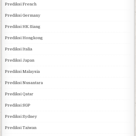
Prediksi French
Prediksi Germany
Prediksi HK Siang
Prediksi Hongkong
Prediksi Italia
Prediksi Japan
Prediksi Malaysia
Prediksi Nusantara
Prediksi Qatar
Prediksi SGP
Prediksi Sydney
Prediksi Taiwan