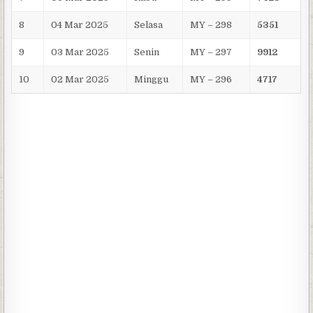
8
04 Mar 2025
Selasa
MY – 298
5351
9
03 Mar 2025
Senin
MY – 297
9912
10
02 Mar 2025
Minggu
MY – 296
4717