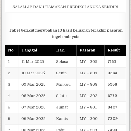
SALAM JP DAN UTAMAKAN PREDIKSI ANGKA SENDIRI
Tabel berikut merupakan 10 hasil keluaran terakhir pasaran
togel malaysia
No
Tanggal
Hari
Pasaran
Result
1
11 Mar 2025
Selasa
MY – 305
7163
2
10 Mar 2025
Senin
MY – 304
3564
3
09 Mar 2025
Minggu
MY – 303
5966
4
08 Mar 2025
Sabtu
MY – 302
6772
5
07 Mar 2025
Jumat
MY – 301
3407
6
06 Mar 2025
Kamis
MY – 300
7309
7
05 Mar 2025
Rabu
MY – 299
7423