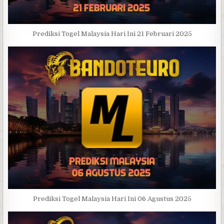
Prediksi Togel Malaysia Hari Ini 21 Februari 2025
Prediksi Togel Malaysia Hari Ini 06 Agustus 2025