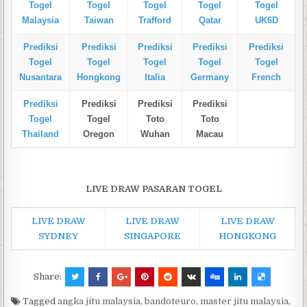
Togel
Togel
Togel
Togel
Togel
Malaysia
Taiwan
Trafford
Qatar
UK6D
Prediksi
Prediksi
Prediksi
Prediksi
Prediksi
Togel
Togel
Togel
Togel
Togel
Nusantara
Hongkong
Italia
Germany
French
Prediksi
Prediksi
Prediksi
Prediksi
Togel
Togel
Toto
Toto
Thailand
Oregon
Wuhan
Macau
LIVE DRAW PASARAN TOGEL
LIVE DRAW
LIVE DRAW
LIVE DRAW
SYDNEY
SINGAPORE
HONGKONG
Share:
Tagged
angka jitu malaysia
,
bandoteuro
,
master jitu malaysia
,