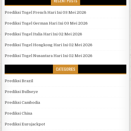
RECENT POSTS
Prediksi Togel French Hari Ini 03 Mei 2026
Prediksi Togel German Hari Ini 03 Mei 2026
Prediksi Togel Italia Hari Ini 02 Mei 2026
Prediksi Togel Hongkong Hari Ini 02 Mei 2026
Prediksi Togel Nusantara Hari Ini 02 Mei 2026
CATEGORIES
Prediksi Brazil
Prediksi Bullseye
Prediksi Cambodia
Prediksi China
Prediksi Eurojackpot