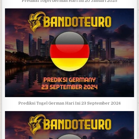
Prediksi Togel German Hari Ini 20 Januari 2025
Prediksi Togel German Hari Ini 23 September 2024