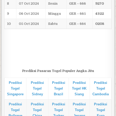
8
07 Oct 2024
Senin
GER – 666
9270
9
06 Oct 2024
Minggu
GER – 665
4322
10
05 Oct 2024
Sabtu
GER – 664
0208
Prediksi Pasaran Togel Populer Angka Jitu
Prediksi
Prediksi
Prediksi
Prediksi
Prediksi
Togel
Togel
Togel
Togel HK
Togel
Singapore
Sidney
Brazil
Siang
Cambodia
Prediksi
Prediksi
Prediksi
Prediksi
Prediksi
Togel
Togel
Togel
Togel
Togel
Bullseye
China
Turkey
Jepang
Euro