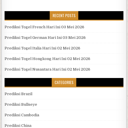
RECENT POSTS
Prediksi Togel French Hari Ini 03 Mei 2026
Prediksi Togel German Hari Ini 03 Mei 2026
Prediksi Togel Italia Hari Ini 02 Mei 2026
Prediksi Togel Hongkong Hari Ini 02 Mei 2026
Prediksi Togel Nusantara Hari Ini 02 Mei 2026
CATEGORIES
Prediksi Brazil
Prediksi Bullseye
Prediksi Cambodia
Prediksi China