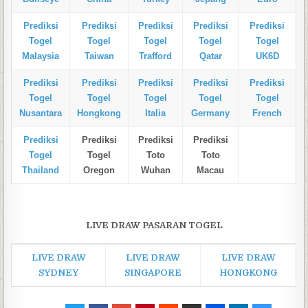
Prediksi
Prediksi
Prediksi
Prediksi
Prediksi
Togel
Togel
Togel
Togel
Togel
Malaysia
Taiwan
Trafford
Qatar
UK6D
Prediksi
Prediksi
Prediksi
Prediksi
Prediksi
Togel
Togel
Togel
Togel
Togel
Nusantara
Hongkong
Italia
Germany
French
Prediksi
Prediksi
Prediksi
Prediksi
Togel
Togel
Toto
Toto
Thailand
Oregon
Wuhan
Macau
LIVE DRAW PASARAN TOGEL
LIVE DRAW
LIVE DRAW
LIVE DRAW
SYDNEY
SINGAPORE
HONGKONG