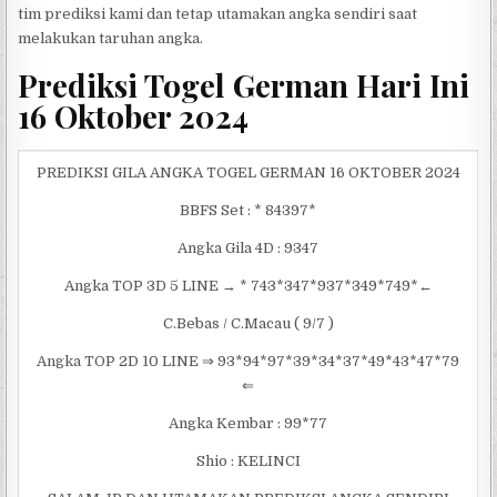
tim prediksi kami dan tetap utamakan angka sendiri saat
melakukan taruhan angka.
Prediksi Togel German Hari Ini
16 Oktober 2024
PREDIKSI GILA ANGKA TOGEL GERMAN 16 OKTOBER 2024
BBFS Set : * 84397*
Angka Gila 4D : 9347
Angka TOP 3D 5 LINE → * 743*347*937*349*749*←
C.Bebas / C.Macau ( 9/7 )
Angka TOP 2D 10 LINE ⇒ 93*94*97*39*34*37*49*43*47*79
⇐
Angka Kembar : 99*77
Shio : KELINCI