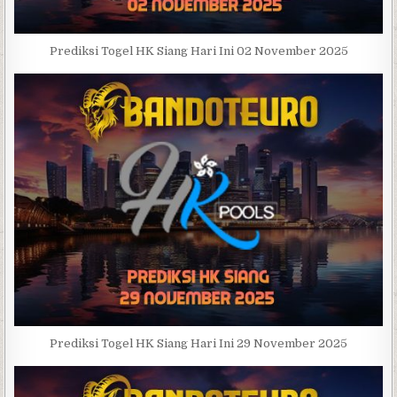
Prediksi Togel HK Siang Hari Ini 02 November 2025
Prediksi Togel HK Siang Hari Ini 29 November 2025