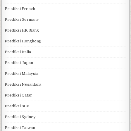
Prediksi French
Prediksi Germany
Prediksi HK Siang
Prediksi Hongkong
Prediksi Italia
Prediksi Japan
Prediksi Malaysia
Prediksi Nusantara
Prediksi Qatar
Prediksi SGP
Prediksi Sydney
Prediksi Taiwan