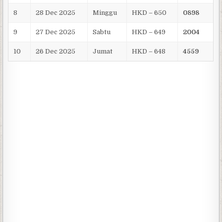
8
28 Dec 2025
Minggu
HKD – 650
0898
9
27 Dec 2025
Sabtu
HKD – 649
2004
10
26 Dec 2025
Jumat
HKD – 648
4559