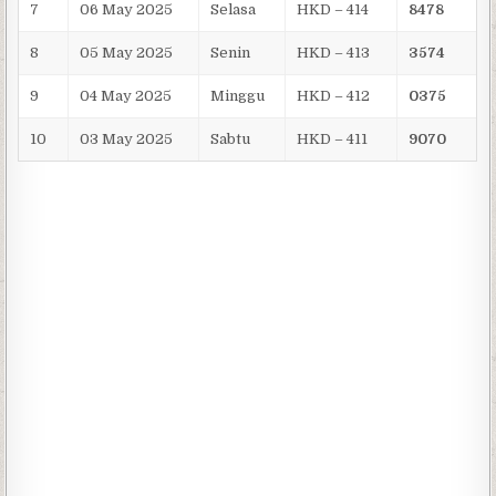
7
06 May 2025
Selasa
HKD – 414
8478
8
05 May 2025
Senin
HKD – 413
3574
9
04 May 2025
Minggu
HKD – 412
0375
10
03 May 2025
Sabtu
HKD – 411
9070