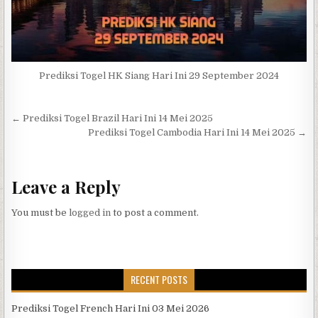
Prediksi Togel HK Siang Hari Ini 29 September 2024
Post
← Prediksi Togel Brazil Hari Ini 14 Mei 2025
navigation
Prediksi Togel Cambodia Hari Ini 14 Mei 2025 →
Leave a Reply
You must be
logged in
to post a comment.
RECENT POSTS
Prediksi Togel French Hari Ini 03 Mei 2026