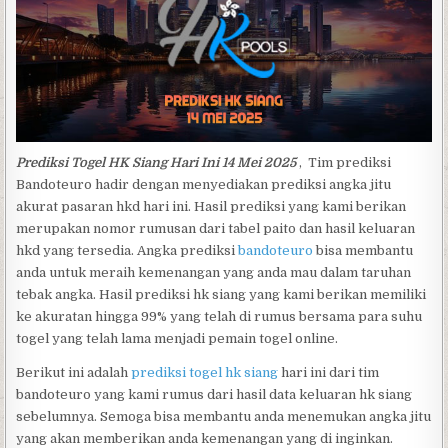
Prediksi Togel HK Siang Hari Ini 14 Mei 2025
, Tim prediksi
Bandoteuro hadir dengan menyediakan prediksi angka jitu
akurat pasaran hkd hari ini. Hasil prediksi yang kami berikan
merupakan nomor rumusan dari tabel paito dan hasil keluaran
hkd yang tersedia. Angka prediksi
bandoteuro
bisa membantu
anda untuk meraih kemenangan yang anda mau dalam taruhan
tebak angka. Hasil prediksi hk siang yang kami berikan memiliki
ke akuratan hingga 99% yang telah di rumus bersama para suhu
togel yang telah lama menjadi pemain togel online.
Berikut ini adalah
prediksi togel hk siang
hari ini dari tim
bandoteuro yang kami rumus dari hasil data keluaran hk siang
sebelumnya. Semoga bisa membantu anda menemukan angka jitu
yang akan memberikan anda kemenangan yang di inginkan.