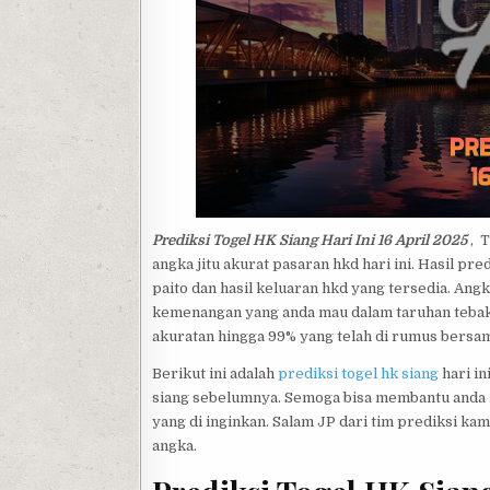
Prediksi Togel HK Siang Hari Ini 16 April 2025
, 
angka jitu akurat pasaran hkd hari ini. Hasil p
paito dan hasil keluaran hkd yang tersedia. Ang
kemenangan yang anda mau dalam taruhan tebak a
akuratan hingga 99% yang telah di rumus bersam
Berikut ini adalah
prediksi togel hk siang
hari in
siang sebelumnya. Semoga bisa membantu anda
yang di inginkan. Salam JP dari tim prediksi ka
angka.