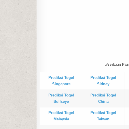
Prediksi Pas
Prediksi Togel
Prediksi Togel
Singapore
Sidney
Prediksi Togel
Prediksi Togel
Bullseye
China
Prediksi Togel
Prediksi Togel
Malaysia
Taiwan