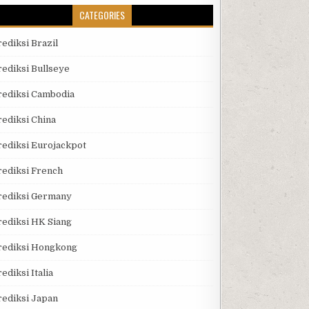
CATEGORIES
rediksi Brazil
rediksi Bullseye
rediksi Cambodia
rediksi China
rediksi Eurojackpot
rediksi French
rediksi Germany
rediksi HK Siang
rediksi Hongkong
ediksi Italia
rediksi Japan