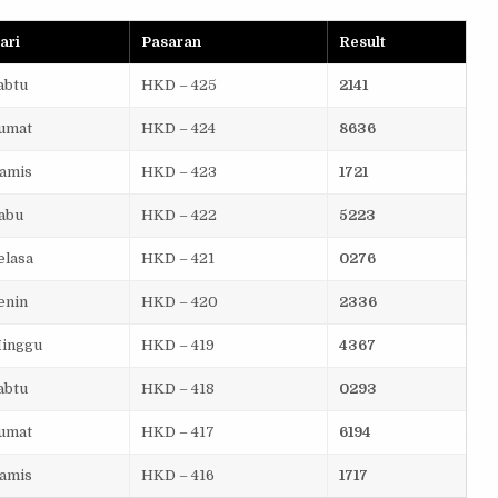
ari
Pasaran
Result
abtu
HKD – 425
2141
umat
HKD – 424
8636
amis
HKD – 423
1721
abu
HKD – 422
5223
elasa
HKD – 421
0276
enin
HKD – 420
2336
inggu
HKD – 419
4367
abtu
HKD – 418
0293
umat
HKD – 417
6194
amis
HKD – 416
1717