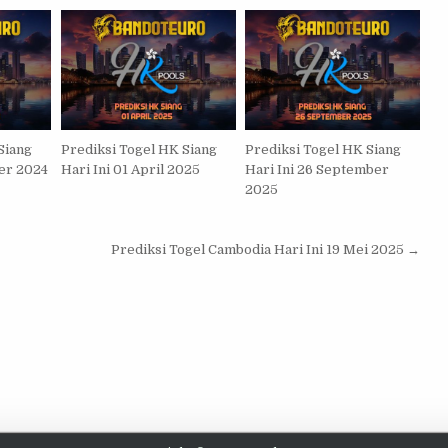
Siang
Prediksi Togel HK Siang
Prediksi Togel HK Siang
er 2024
Hari Ini 01 April 2025
Hari Ini 26 September
2025
Prediksi Togel Cambodia Hari Ini 19 Mei 2025 →