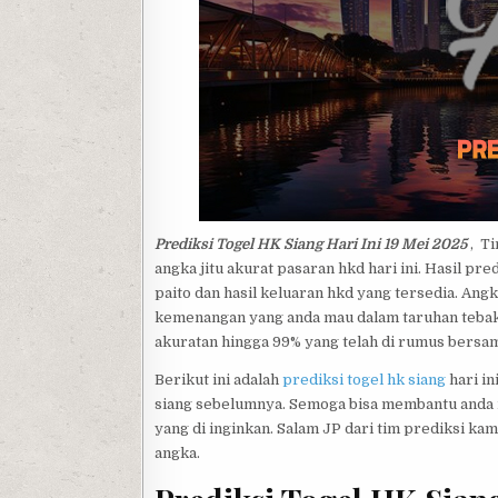
Prediksi Togel HK Siang Hari Ini 19 Mei 2025
, T
angka jitu akurat pasaran hkd hari ini. Hasil p
paito dan hasil keluaran hkd yang tersedia. Ang
kemenangan yang anda mau dalam taruhan tebak a
akuratan hingga 99% yang telah di rumus bersam
Berikut ini adalah
prediksi togel hk siang
hari in
siang sebelumnya. Semoga bisa membantu anda
yang di inginkan. Salam JP dari tim prediksi ka
angka.