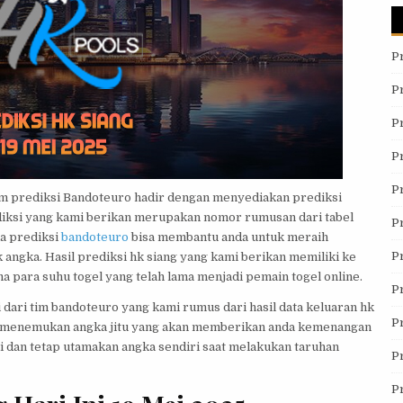
P
P
P
P
P
im prediksi Bandoteuro hadir dengan menyediakan prediksi
rediksi yang kami berikan merupakan nomor rumusan dari tabel
P
ka prediksi
bandoteuro
bisa membantu anda untuk meraih
P
ngka. Hasil prediksi hk siang yang kami berikan memiliki ke
a para suhu togel yang telah lama menjadi pemain togel online.
P
i dari tim bandoteuro yang kami rumus dari hasil data keluaran hk
P
 menemukan angka jitu yang akan memberikan anda kemenangan
mi dan tetap utamakan angka sendiri saat melakukan taruhan
Pr
P