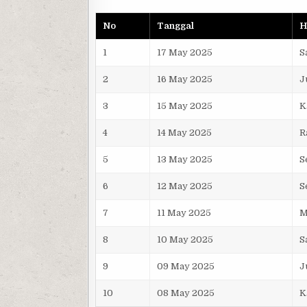
No
Tanggal
H
1
17 May 2025
S
2
16 May 2025
J
3
15 May 2025
K
4
14 May 2025
R
5
13 May 2025
S
6
12 May 2025
S
7
11 May 2025
M
8
10 May 2025
S
9
09 May 2025
J
10
08 May 2025
K