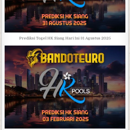
Prediksi Togel HK Siang Hari Ini 31 Agustus 2025