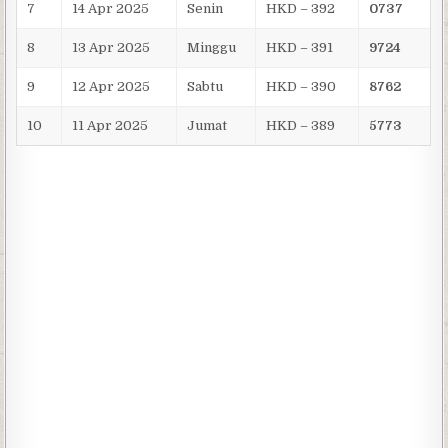
7
14 Apr 2025
Senin
HKD – 392
0737
8
13 Apr 2025
Minggu
HKD – 391
9724
9
12 Apr 2025
Sabtu
HKD – 390
8762
10
11 Apr 2025
Jumat
HKD – 389
5773