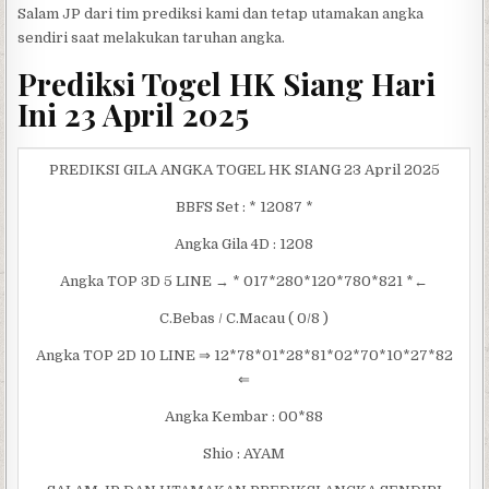
Salam JP dari tim prediksi kami dan tetap utamakan angka
sendiri saat melakukan taruhan angka.
Prediksi Togel HK Siang Hari
Ini 23 April 2025
PREDIKSI GILA ANGKA TOGEL HK SIANG 23 April 2025
BBFS Set : * 12087 *
Angka Gila 4D : 1208
Angka TOP 3D 5 LINE → * 017*280*120*780*821 *←
C.Bebas / C.Macau ( 0/8 )
Angka TOP 2D 10 LINE ⇒ 12*78*01*28*81*02*70*10*27*82
⇐
Angka Kembar : 00*88
Shio : AYAM