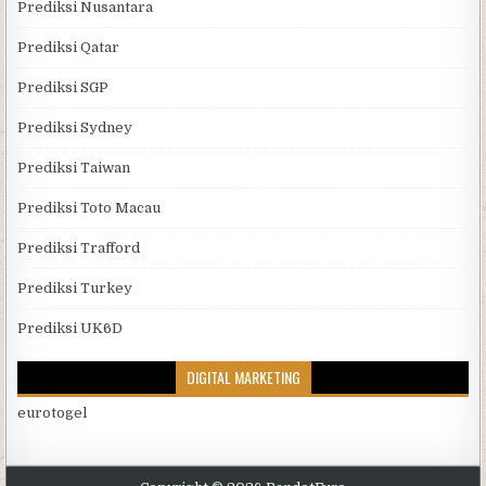
Prediksi Nusantara
Prediksi Qatar
Prediksi SGP
Prediksi Sydney
Prediksi Taiwan
Prediksi Toto Macau
Prediksi Trafford
Prediksi Turkey
Prediksi UK6D
DIGITAL MARKETING
eurotogel