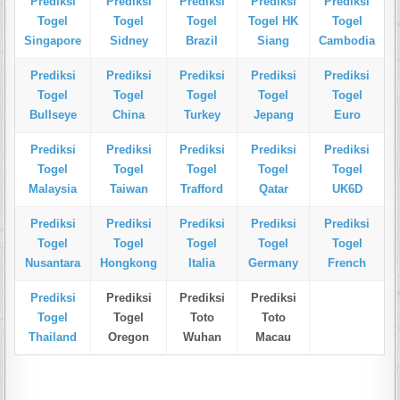
Prediksi
Prediksi
Prediksi
Prediksi
Prediksi
Togel
Togel
Togel
Togel HK
Togel
Singapore
Sidney
Brazil
Siang
Cambodia
Prediksi
Prediksi
Prediksi
Prediksi
Prediksi
Togel
Togel
Togel
Togel
Togel
Bullseye
China
Turkey
Jepang
Euro
Prediksi
Prediksi
Prediksi
Prediksi
Prediksi
Togel
Togel
Togel
Togel
Togel
Malaysia
Taiwan
Trafford
Qatar
UK6D
Prediksi
Prediksi
Prediksi
Prediksi
Prediksi
Togel
Togel
Togel
Togel
Togel
Nusantara
Hongkong
Italia
Germany
French
Prediksi
Prediksi
Prediksi
Prediksi
Togel
Togel
Toto
Toto
Thailand
Oregon
Wuhan
Macau