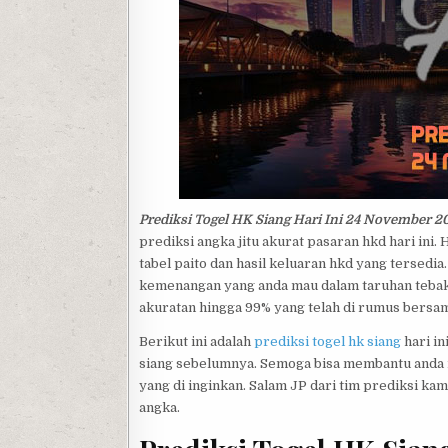
Prediksi Togel HK Siang Hari Ini 24 November 
prediksi angka jitu akurat pasaran hkd hari in
tabel paito dan hasil keluaran hkd yang tersedia
kemenangan yang anda mau dalam taruhan tebak a
akuratan hingga 99% yang telah di rumus bersam
Berikut ini adalah
prediksi togel hk siang
hari in
siang sebelumnya. Semoga bisa membantu anda
yang di inginkan. Salam JP dari tim prediksi ka
angka.