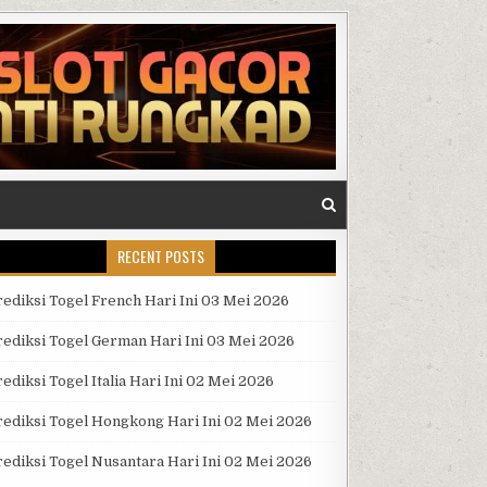
RECENT POSTS
rediksi Togel French Hari Ini 03 Mei 2026
rediksi Togel German Hari Ini 03 Mei 2026
ediksi Togel Italia Hari Ini 02 Mei 2026
rediksi Togel Hongkong Hari Ini 02 Mei 2026
rediksi Togel Nusantara Hari Ini 02 Mei 2026