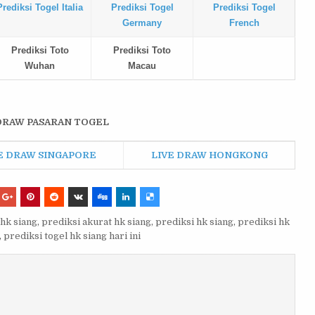
Prediksi Togel Italia
Prediksi Togel
Prediksi Togel
Germany
French
Prediksi Toto
Prediksi Toto
Wuhan
Macau
DRAW PASARAN TOGEL
E DRAW SINGAPORE
LIVE DRAW HONGKONG
 hk siang
,
prediksi akurat hk siang
,
prediksi hk siang
,
prediksi hk
,
prediksi togel hk siang hari ini