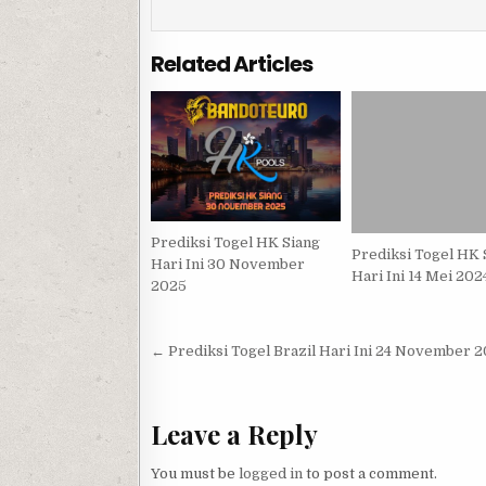
Related Articles
Prediksi Togel HK Siang
Prediksi Togel HK 
Hari Ini 30 November
Hari Ini 14 Mei 202
2025
Post
← Prediksi Togel Brazil Hari Ini 24 November 
navigation
Leave a Reply
You must be
logged in
to post a comment.