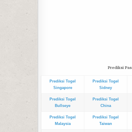
Prediksi Pas
Prediksi Togel
Prediksi Togel
Singapore
Sidney
Prediksi Togel
Prediksi Togel
Bullseye
China
Prediksi Togel
Prediksi Togel
Malaysia
Taiwan