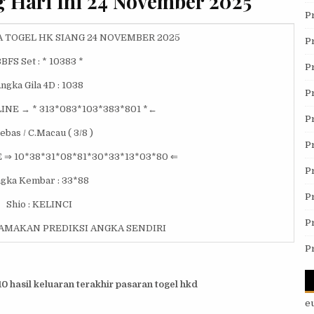
g Hari Ini 24 November 2025
P
A TOGEL HK SIANG 24 NOVEMBER 2025
P
BFS Set : * 10383 *
P
ngka Gila 4D : 1038
P
LINE → * 313*083*103*383*801 *←
P
ebas / C.Macau ( 3/8 )
P
E ⇒ 10*38*31*08*81*30*33*13*03*80
⇐
P
gka Kembar : 33*88
P
Shio : KELINCI
P
AMAKAN PREDIKSI ANGKA SENDIRI
P
0 hasil keluaran terakhir pasaran togel hkd
e