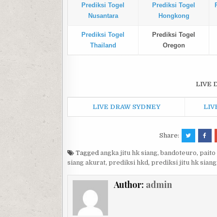
Prediksi Togel
Prediksi Togel
Nusantara
Hongkong
Prediksi Togel
Prediksi Togel
Thailand
Oregon
LIVE 
LIVE DRAW SYDNEY
LIV
Share:
Tagged
angka jitu hk siang
,
bandoteuro
,
paito
siang akurat
,
prediksi hkd
,
prediksi jitu hk siang
Author:
admin