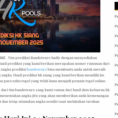
P
P
P
P
P
2025
, Tim prediksi Bandoteuro hadir dengan menyediakan
i. Hasil prediksi yang kami berikan merupakan nomor rumusan dari
P
. Angka prediksi
bandoteuro
bisa membantu anda untuk meraih
P
ngka. Hasil prediksi hk siang yang kami berikan memiliki ke
a para suhu togel yang telah lama menjadi pemain togel online.
P
i dari tim bandoteuro yang kami rumus dari hasil data keluaran hk
P
 menemukan angka jitu yang akan memberikan anda kemenangan
mi dan tetap utamakan angka sendiri saat melakukan taruhan
Pr
P