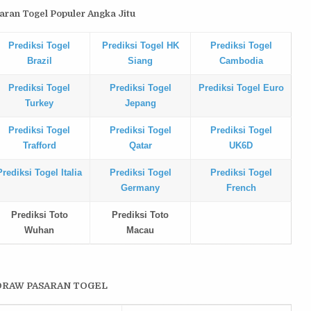
aran Togel Populer Angka Jitu
Prediksi Togel
Prediksi Togel HK
Prediksi Togel
Brazil
Siang
Cambodia
Prediksi Togel
Prediksi Togel
Prediksi Togel Euro
Turkey
Jepang
Prediksi Togel
Prediksi Togel
Prediksi Togel
Trafford
Qatar
UK6D
Prediksi Togel Italia
Prediksi Togel
Prediksi Togel
Germany
French
Prediksi Toto
Prediksi Toto
Wuhan
Macau
DRAW PASARAN TOGEL