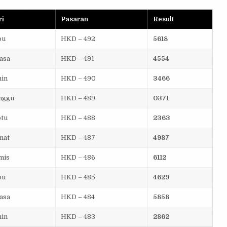
ri
Pasaran
Result
bu
HKD – 492
5618
asa
HKD – 491
4554
nin
HKD – 490
3466
nggu
HKD – 489
0371
btu
HKD – 488
2363
mat
HKD – 487
4987
mis
HKD – 486
6112
bu
HKD – 485
4629
asa
HKD – 484
5858
nin
HKD – 483
2862