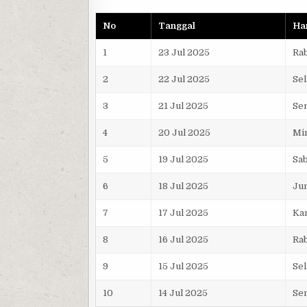
No
Tanggal
Ha
1
23 Jul 2025
Ra
2
22 Jul 2025
Sel
3
21 Jul 2025
Se
4
20 Jul 2025
Mi
5
19 Jul 2025
Sa
6
18 Jul 2025
Ju
7
17 Jul 2025
Ka
8
16 Jul 2025
Ra
9
15 Jul 2025
Sel
10
14 Jul 2025
Se