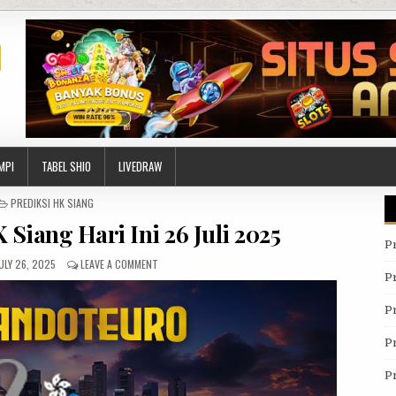
MPI
TABEL SHIO
LIVEDRAW
POSTED
PREDIKSI HK SIANG
IN
 Siang Hari Ini 26 Juli 2025
P
ULY 26, 2025
LEAVE A COMMENT
P
Pr
P
P