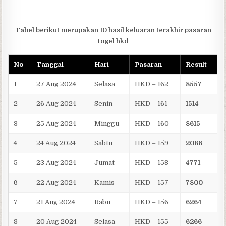
Tabel berikut merupakan 10 hasil keluaran terakhir pasaran
togel hkd
No
Tanggal
Hari
Pasaran
Result
1
27 Aug 2024
Selasa
HKD – 162
8557
2
26 Aug 2024
Senin
HKD – 161
1514
3
25 Aug 2024
Minggu
HKD – 160
8615
4
24 Aug 2024
Sabtu
HKD – 159
2086
5
23 Aug 2024
Jumat
HKD – 158
4771
6
22 Aug 2024
Kamis
HKD – 157
7800
7
21 Aug 2024
Rabu
HKD – 156
6264
8
20 Aug 2024
Selasa
HKD – 155
6266