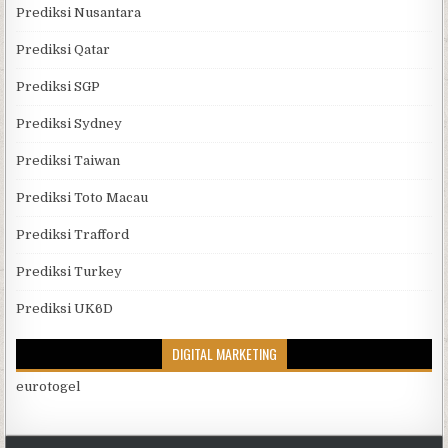
Prediksi Nusantara
Prediksi Qatar
Prediksi SGP
Prediksi Sydney
Prediksi Taiwan
Prediksi Toto Macau
Prediksi Trafford
Prediksi Turkey
Prediksi UK6D
DIGITAL MARKETING
eurotogel