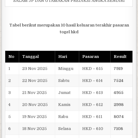
SALAM JP DAN UTAMAKAN PREDIKSI ANGKA SENDIRI
Tabel berikut merupakan 10 hasil keluaran terakhir pasaran
togel hkd
No
Tanggal
Hari
Pasaran
Result
1
23 Nov 2025
Minggu
HKD – 615
7919
2
22 Nov 2025
Sabtu
HKD – 614
7524
3
21 Nov 2025
Jumat
HKD – 613
4955
4
20 Nov 2025
Kamis
HKD – 612
2998
5
19 Nov 2025
Rabu
HKD – 611
8074
6
18 Nov 2025
Selasa
HKD – 610
7108