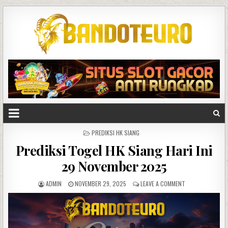
POSTED
PREDIKSI HK SIANG
IN
Prediksi Togel HK Siang Hari Ini
29 November 2025
ADMIN
NOVEMBER 29, 2025
LEAVE A COMMENT