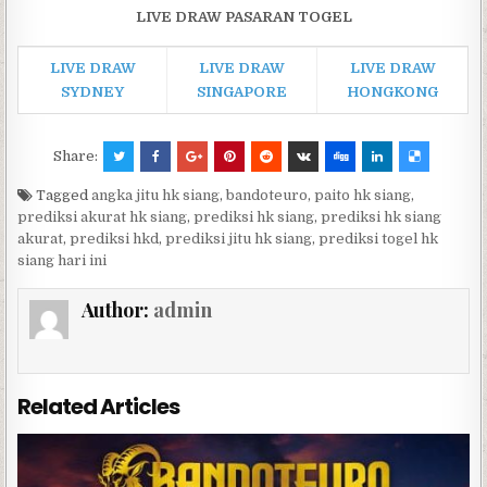
LIVE DRAW PASARAN TOGEL
LIVE DRAW
LIVE DRAW
LIVE DRAW
SYDNEY
SINGAPORE
HONGKONG
Share:
Tagged
angka jitu hk siang
,
bandoteuro
,
paito hk siang
,
prediksi akurat hk siang
,
prediksi hk siang
,
prediksi hk siang
akurat
,
prediksi hkd
,
prediksi jitu hk siang
,
prediksi togel hk
siang hari ini
Author:
admin
Related Articles