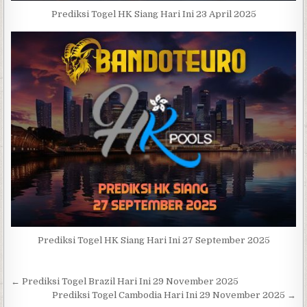
Prediksi Togel HK Siang Hari Ini 23 April 2025
Prediksi Togel HK Siang Hari Ini 27 September 2025
Post
← Prediksi Togel Brazil Hari Ini 29 November 2025
navigation
Prediksi Togel Cambodia Hari Ini 29 November 2025 →