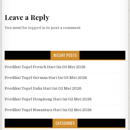
Leave a Reply
You must be
logged in
to post a comment.
RECENT POSTS
Prediksi Togel French Hari Ini 03 Mei 2026
Prediksi Togel German Hari Ini 03 Mei 2026
Prediksi Togel Italia Hari Ini 02 Mei 2026
Prediksi Togel Hongkong Hari Ini 02 Mei 2026
Prediksi Togel Nusantara Hari Ini 02 Mei 2026
CATEGORIES