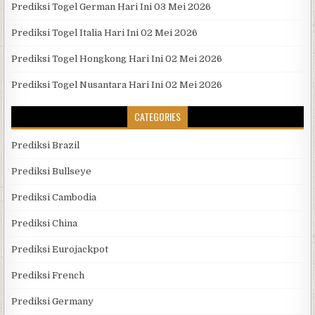
Prediksi Togel German Hari Ini 03 Mei 2026
Prediksi Togel Italia Hari Ini 02 Mei 2026
Prediksi Togel Hongkong Hari Ini 02 Mei 2026
Prediksi Togel Nusantara Hari Ini 02 Mei 2026
CATEGORIES
Prediksi Brazil
Prediksi Bullseye
Prediksi Cambodia
Prediksi China
Prediksi Eurojackpot
Prediksi French
Prediksi Germany