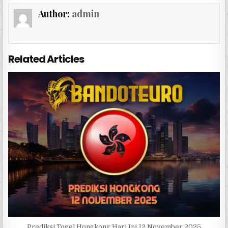
Author:
admin
Related Articles
Prediksi Togel Hongkong Hari Ini 12 November 2025