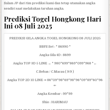
Salam JP dari tim prediksi kami dan tetap utamakan angka
sendiri saat melakukan taruhan angka.
Prediksi Togel Hongkong Hari
Ini 08 Juli 2025
PREDIKSI GILA ANGKA TOGEL HONGKONG 08 JULI 2025
BBFS Set : * 86990 *
Angka Gila 4D : 8699
Angka TOP 3D 5 LINE → * 980*699*869*099*968 *←
C.Bebas / C.Macau ( 9/9 )
Angka TOP 2D 10 LINE ⇒ 86*09*98*69*98*96*09*89*60*96
⇐
Angka Kembar : 99*99
Shio : HARIMAU