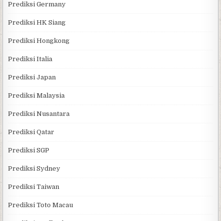
Prediksi Germany
Prediksi HK Siang
Prediksi Hongkong
Prediksi Italia
Prediksi Japan
Prediksi Malaysia
Prediksi Nusantara
Prediksi Qatar
Prediksi SGP
Prediksi Sydney
Prediksi Taiwan
Prediksi Toto Macau