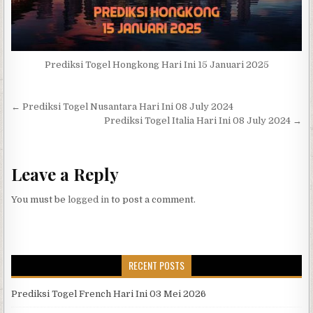
Prediksi Togel Hongkong Hari Ini 15 Januari 2025
Post
← Prediksi Togel Nusantara Hari Ini 08 July 2024
navigation
Prediksi Togel Italia Hari Ini 08 July 2024 →
Leave a Reply
You must be
logged in
to post a comment.
RECENT POSTS
Prediksi Togel French Hari Ini 03 Mei 2026