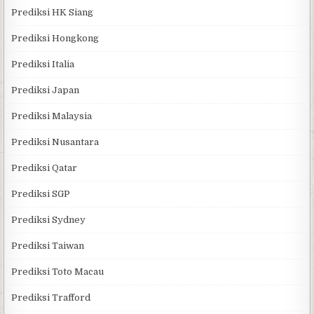
Prediksi HK Siang
Prediksi Hongkong
Prediksi Italia
Prediksi Japan
Prediksi Malaysia
Prediksi Nusantara
Prediksi Qatar
Prediksi SGP
Prediksi Sydney
Prediksi Taiwan
Prediksi Toto Macau
Prediksi Trafford