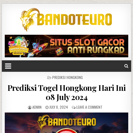
POSTED
PREDIKSI HONGKONG
IN
Prediksi Togel Hongkong Hari Ini
08 July 2024
ADMIN
JULY 8, 2024
LEAVE A COMMENT