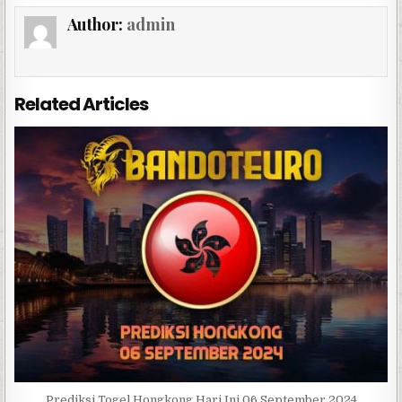
Author:
admin
Related Articles
Prediksi Togel Hongkong Hari Ini 06 September 2024