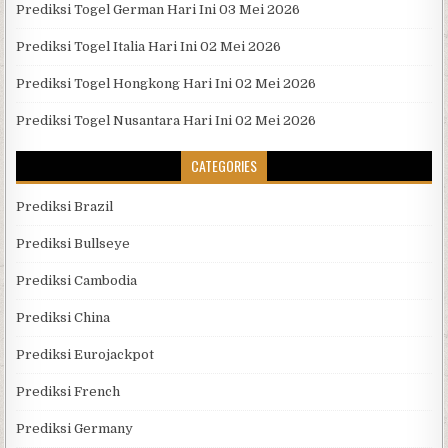
Prediksi Togel German Hari Ini 03 Mei 2026
Prediksi Togel Italia Hari Ini 02 Mei 2026
Prediksi Togel Hongkong Hari Ini 02 Mei 2026
Prediksi Togel Nusantara Hari Ini 02 Mei 2026
CATEGORIES
Prediksi Brazil
Prediksi Bullseye
Prediksi Cambodia
Prediksi China
Prediksi Eurojackpot
Prediksi French
Prediksi Germany