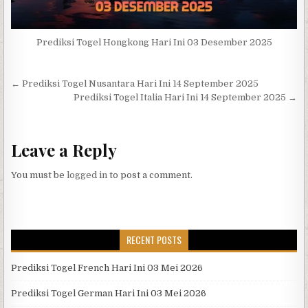
Prediksi Togel Hongkong Hari Ini 03 Desember 2025
Post
← Prediksi Togel Nusantara Hari Ini 14 September 2025
navigation
Prediksi Togel Italia Hari Ini 14 September 2025 →
Leave a Reply
You must be
logged in
to post a comment.
RECENT POSTS
Prediksi Togel French Hari Ini 03 Mei 2026
Prediksi Togel German Hari Ini 03 Mei 2026