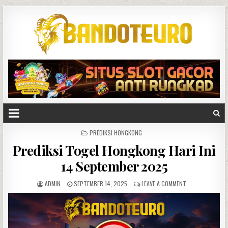
POSTED
PREDIKSI HONGKONG
IN
Prediksi Togel Hongkong Hari Ini
14 September 2025
ADMIN
SEPTEMBER 14, 2025
LEAVE A COMMENT