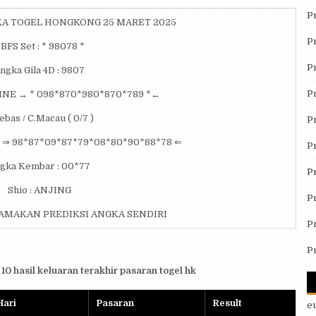
P
KA TOGEL HONGKONG 25 MARET 2025
P
BFS Set : * 98078 *
P
ngka Gila 4D : 9807
P
LINE → * 098*870*980*870*789 *←
ebas / C.Macau ( 0/7 )
P
E ⇒ 98*87*09*87*79*08*80*90*88*78
⇐
P
gka Kembar : 00*77
P
Shio : ANJING
P
AMAKAN PREDIKSI ANGKA SENDIRI
P
P
0 hasil keluaran terakhir pasaran togel hk
Hari
Pasaran
Result
e