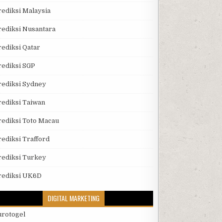
rediksi Malaysia
rediksi Nusantara
rediksi Qatar
rediksi SGP
rediksi Sydney
rediksi Taiwan
rediksi Toto Macau
rediksi Trafford
rediksi Turkey
rediksi UK6D
DIGITAL MARKETING
urotogel