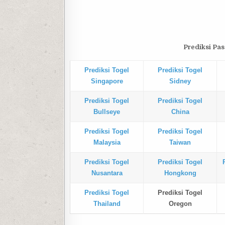
Prediksi Pas
Prediksi Togel
Prediksi Togel
Singapore
Sidney
Prediksi Togel
Prediksi Togel
Bullseye
China
Prediksi Togel
Prediksi Togel
Malaysia
Taiwan
Prediksi Togel
Prediksi Togel
Nusantara
Hongkong
Prediksi Togel
Prediksi Togel
Thailand
Oregon