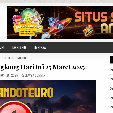
MPI
TABEL SHIO
LIVEDRAW
POSTED
PREDIKSI HONGKONG
IN
gkong Hari Ini 25 Maret 2025
P
RCH 25, 2025
LEAVE A COMMENT
P
Pr
P
P