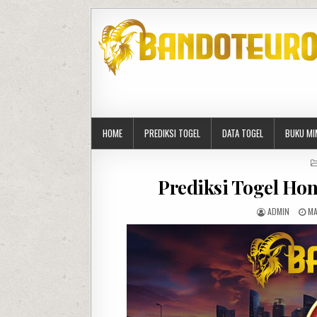
HOME
PREDIKSI TOGEL
DATA TOGEL
BUKU MI
Prediksi Togel Hon
ADMIN
MA