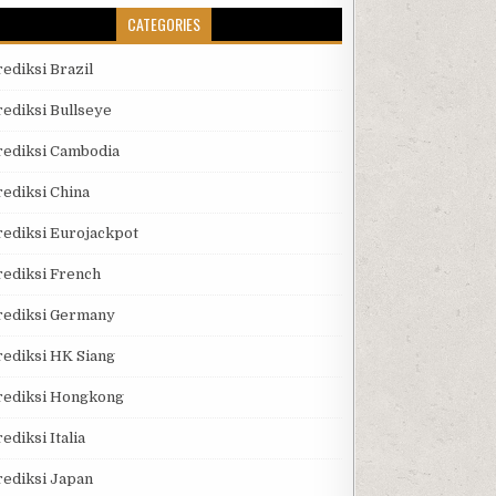
CATEGORIES
rediksi Brazil
rediksi Bullseye
rediksi Cambodia
rediksi China
rediksi Eurojackpot
rediksi French
rediksi Germany
rediksi HK Siang
rediksi Hongkong
ediksi Italia
rediksi Japan