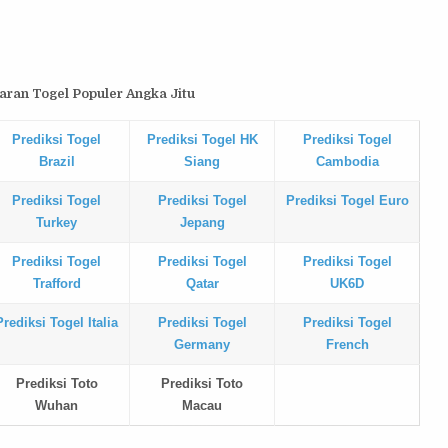
aran Togel Populer Angka Jitu
Prediksi Togel
Prediksi Togel HK
Prediksi Togel
Brazil
Siang
Cambodia
Prediksi Togel
Prediksi Togel
Prediksi Togel Euro
Turkey
Jepang
Prediksi Togel
Prediksi Togel
Prediksi Togel
Trafford
Qatar
UK6D
Prediksi Togel Italia
Prediksi Togel
Prediksi Togel
Germany
French
Prediksi Toto
Prediksi Toto
Wuhan
Macau