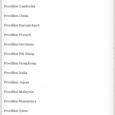
Prediksi Cambodia
Prediksi China
Prediksi Eurojackpot
Prediksi French
Prediksi Germany
Prediksi HK Siang
Prediksi Hongkong
Prediksi Italia
Prediksi Japan
Prediksi Malaysia
Prediksi Nusantara
Prediksi Qatar