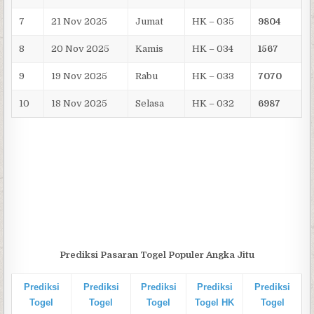
7
21 Nov 2025
Jumat
HK – 035
9804
8
20 Nov 2025
Kamis
HK – 034
1567
9
19 Nov 2025
Rabu
HK – 033
7070
10
18 Nov 2025
Selasa
HK – 032
6987
Prediksi Pasaran Togel Populer Angka Jitu
Prediksi
Prediksi
Prediksi
Prediksi
Prediksi
Togel
Togel
Togel
Togel HK
Togel