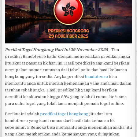
Prediksi Togel Hongkong Hari Ini 29 November 2025
, Tim
prediksi Bandoteuro hadir dengan menyediakan prediksi angka
jitu akurat pasaran hk hari ini. Hasil prediksi yang kami berikan
merupakan nomor rumusan dari tabel paito dan hasil keluaran
hongkong yang tersedia. Angka prediksi
bandoteuro
bisa
membantu anda untuk meraih kemenangan yang anda mau dalam
taruhan tebak angka. Hasil prediksi hk yang kami berikan
memiliki ke akuratan hingga 99% yang telah di rumus bersama
para suhu togel yang telah lama menjadi pemain togel online.
Berikut ini adalah
prediksi togel hongkong
jitu dari tim
bandoteuro yang kami rumus dari hasil data keluaran hk
sebelumnya. Semoga bisa membantu anda menemukan angka jitu
yang akan memberikan anda kemenangan yang di inginkan.