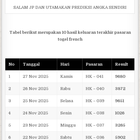
SALAM JP DAN UTAMAKAN PREDIKSI ANGKA SENDIRI
Tabel berikut merupakan 10 hasil keluaran terakhir pasaran
togel french
No
Tanggal
Hari
Pasaran
Result
1
27 Nov 2025
Kamis
HK – 041
9680
2
26 Nov 2025
Rabu
HK – 040
3872
3
25 Nov 2025
Selasa
HK – 039
9651
4
24 Nov 2025
Senin
HK – 038
1026
5
23 Nov 2025
Minggu
HK – 037
3265
6
22 Nov 2025
Sabtu
HK – 036
5902