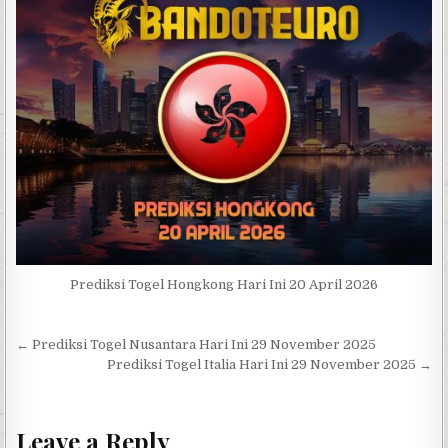
Prediksi Togel Hongkong Hari Ini 20 April 2026
Post
← Prediksi Togel Nusantara Hari Ini 29 November 2025
navigation
Prediksi Togel Italia Hari Ini 29 November 2025 →
Leave a Reply