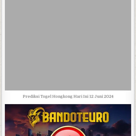
Prediksi Togel Hongkong Hari Ini 12 Juni 2024