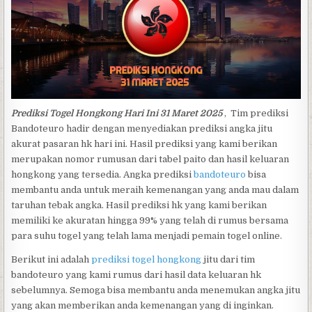
Prediksi Togel Hongkong Hari Ini 31 Maret 2025
, Tim prediksi
Bandoteuro hadir dengan menyediakan prediksi angka jitu
akurat pasaran hk hari ini. Hasil prediksi yang kami berikan
merupakan nomor rumusan dari tabel paito dan hasil keluaran
hongkong yang tersedia. Angka prediksi
bandoteuro
bisa
membantu anda untuk meraih kemenangan yang anda mau dalam
taruhan tebak angka. Hasil prediksi hk yang kami berikan
memiliki ke akuratan hingga 99% yang telah di rumus bersama
para suhu togel yang telah lama menjadi pemain togel online.
Berikut ini adalah
prediksi togel hongkong
jitu dari tim
bandoteuro yang kami rumus dari hasil data keluaran hk
sebelumnya. Semoga bisa membantu anda menemukan angka jitu
yang akan memberikan anda kemenangan yang di inginkan.