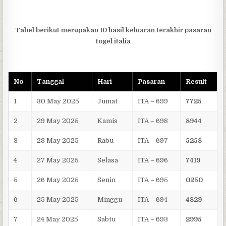
Tabel berikut merupakan 10 hasil keluaran terakhir pasaran
togel italia
No
Tanggal
Hari
Pasaran
Result
1
30 May 2025
Jumat
ITA – 699
7725
2
29 May 2025
Kamis
ITA – 698
8944
3
28 May 2025
Rabu
ITA – 697
5258
4
27 May 2025
Selasa
ITA – 696
7419
5
26 May 2025
Senin
ITA – 695
0250
6
25 May 2025
Minggu
ITA – 694
4829
7
24 May 2025
Sabtu
ITA – 693
2995