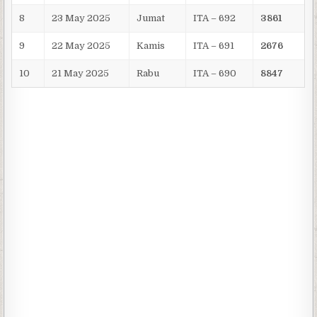
8
23 May 2025
Jumat
ITA – 692
3861
9
22 May 2025
Kamis
ITA – 691
2676
10
21 May 2025
Rabu
ITA – 690
8847