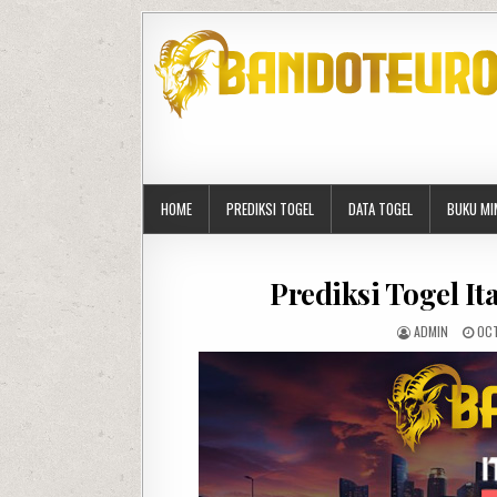
HOME
PREDIKSI TOGEL
DATA TOGEL
BUKU MI
Prediksi Togel Ita
ADMIN
OCT