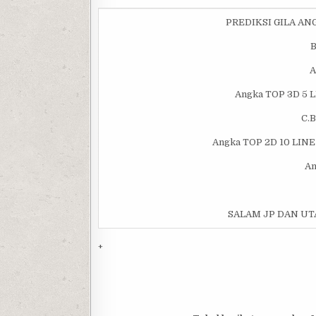
PREDIKSI GILA AN
B
A
Angka TOP 3D 5 
C.B
Angka TOP 2D 10 LIN
An
SALAM JP DAN UT
+