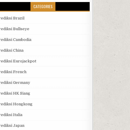
CATEGORIES
rediksi Brazil
rediksi Bullseye
rediksi Cambodia
rediksi China
rediksi Eurojackpot
rediksi French
rediksi Germany
rediksi HK Siang
rediksi Hongkong
ediksi Italia
rediksi Japan