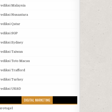
rediksi Malaysia
rediksi Nusantara
rediksi Qatar
rediksi SGP
rediksi Sydney
rediksi Taiwan
rediksi Toto Macau
rediksi Trafford
rediksi Turkey
rediksi UK6D
DIGITAL MARKETING
urotogel